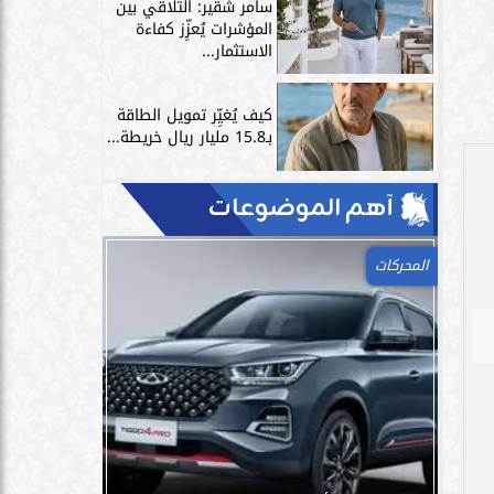
سامر شقير: التلاقي بين
المؤشرات يُعزِّز كفاءة
الاستثمار...
كيف يُغيِّر تمويل الطاقة
بـ15.8 مليار ريال خريطة...
آهم الموضوعات
المحركات