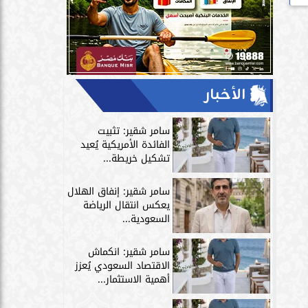
الأخبار
سامر شقير: تثبيت
الفائدة الأمريكية يُعيد
تشكيل خريطة...
سامر شقير: إنفاق الهلال
يعكس انتقال الرياضة
السعودية...
سامر شقير: انكماش
الاقتصاد السعودي يُعزز
أهمية الاستثمار...