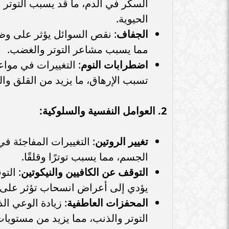
السكر في الدم، ما قد يسبب التوتر 
محمد صلاح يكشف مطربه المفضل
وأقرب أصدقائه داخل ليفربول
التفاصيل الكام
الحيوية.
الجفاف
: نقص السوائل يؤثر على وظ
مما يسبب مشاعر التوتر والغضب.
اضطرابات النوم
: التغييرات في مواع
تسبب الإرهاق، ما يزيد من القلق وال
2. العوامل النفسية والسلوكية:
تغيير الروتين
: التغييرات المفاجئة ف
الجسم، مما يسبب توترًا وقلقًا.
التوقف عن الكافيين والنيكوتين
: الت
يؤدي إلى أعراض انسحاب تؤثر على ال
المحفزات العاطفية
: زيادة الوعي ال
التوتر والذنب، مما يزيد من مستويات