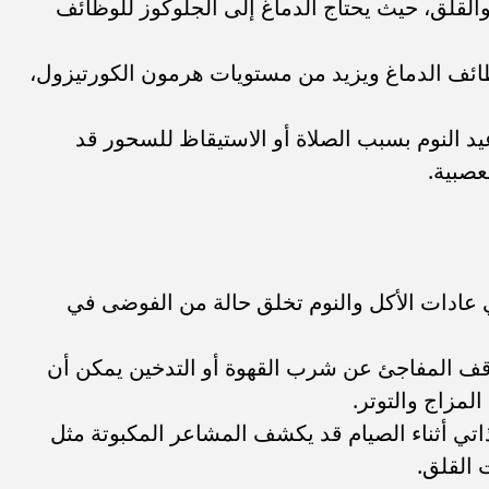
والقلق، حيث يحتاج الدماغ إلى الجلوكوز للوظائف
موديل سوزوكي سويفت 2025 في مصر..
مستقبل بن شرقي مع الأهلي مهدد 
لة والأسعار الرسمية
غيابه أمام إنتر ميامي.. ماذا...
ائف الدماغ ويزيد من مستويات هرمون الكورتيزول،
يد النوم بسبب الصلاة أو الاستيقاظ للسحور قد
عصبية.
ي عادات الأكل والنوم تخلق حالة من الفوضى في
وقف المفاجئ عن شرب القهوة أو التدخين يمكن أن
مزاج والتوتر.
ذاتي أثناء الصيام قد يكشف المشاعر المكبوتة مثل
 القلق.