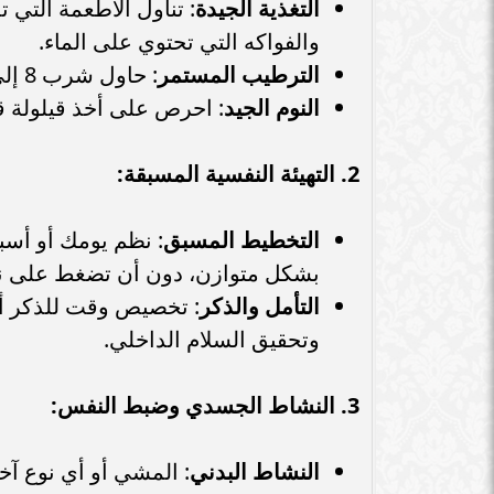
التغذية الجيدة
: تناول الأطعمة التي
والفواكه التي تحتوي على الماء.
الترطيب المستمر
: حاول شرب 8 إلى 10 أكواب من الماء بين الإفطار والسحور.
النوم الجيد
: احرص على أخذ قيلولة قصيرة (20-30 دقيقة) بعد الظهر لت
2. التهيئة النفسية المسبقة:
التخطيط المسبق
: نظم يومك أو أسب
بشكل متوازن، دون أن تضغط على 
التأمل والذكر
: تخصيص وقت للذكر أو 
وتحقيق السلام الداخلي.
3. النشاط الجسدي وضبط النفس:
النشاط البدني
: المشي أو أي نوع آ