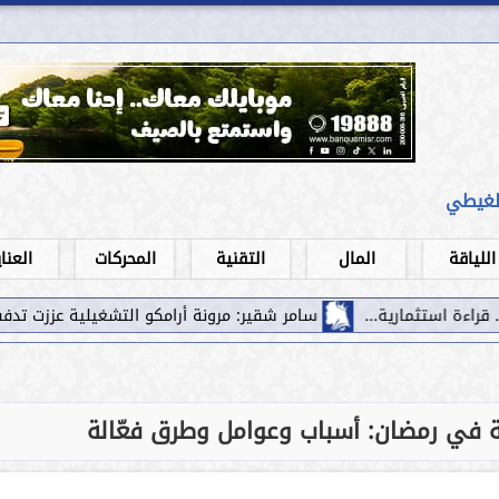
لغيطي
اللياقة
المال
التقنية
المحركات
العنا
سامر شقير: مرونة أرامكو التشغيلية عززت تدفقات الاستثمار نحو الط
ية في رمضان: أسباب وعوامل وطرق فعّالة