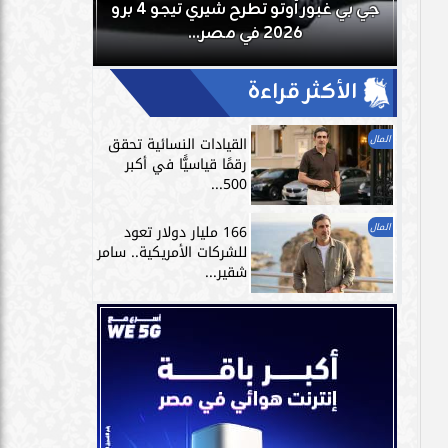
بعد
جي بي غبور أوتو تطرح شيري تيجو 4 برو
تمارين الاست
2026 في مصر...
الر
الأكثر قراءة
المال
القيادات النسائية تحقق
رقمًا قياسيًّا في أكبر
500...
المال
166 مليار دولار تعود
للشركات الأمريكية.. سامر
شقير...