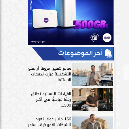
آخر الموضوعات
سامر شقير: مرونة أرامكو
التشغيلية عززت تدفقات
الاستثمار...
القيادات النسائية تحقق
رقمًا قياسيًّا في أكبر
500...
166 مليار دولار تعود
للشركات الأمريكية.. سامر