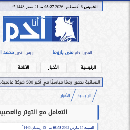
هـ
الخميس
6 أغسطس 2026
05:27 مـ
21 صفر 1448
منى باروما
محمد ا
المدير العام
رئيس التحرير
الرئيسية
الأخبار
الأناقة
ًا قياسيًّا في أكبر 500 شركة عالمية.. قراءة استثمارية...
الرئيسية
الأخبار
التعامل مع التوتر والعصب
هـ
السبت
15 مارس 2025
08:53 مـ
15 رمضان 1446