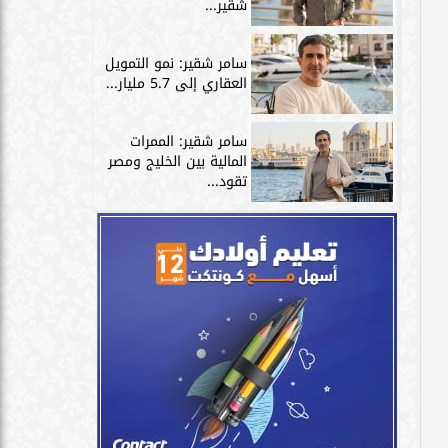
شقير...
سامر شقير: نمو التمويل
العقاري إلى 5.7 مليار...
سامر شقير: الممرات
المالية بين الخليج ومصر
تقود...