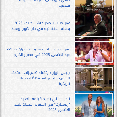
فيديو...
عمر خيرت يتصدر حفلات صيف 2025
بحفلة استثنائية في دار الأوبرا وسط...
عمرو دياب وتامر حسني يتصدران حفلات
عيد الأضحى 2025 في مصر والخارج
رئيس الوزراء يتفقد تجهيزات المتحف
المصري الكبير استعدادًا لاحتفالية
تاريخية
تامر حسني يطرح فيلمه الجديد
”ريستارت” في المغرب احتفالًا بعيد
الأضحى 2025