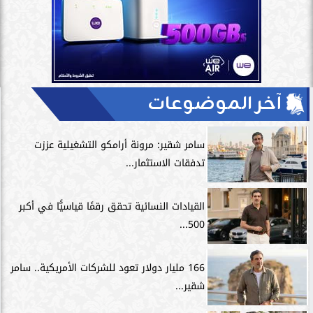
آخر الموضوعات
سامر شقير: مرونة أرامكو التشغيلية عززت
تدفقات الاستثمار...
القيادات النسائية تحقق رقمًا قياسيًّا في أكبر
500...
166 مليار دولار تعود للشركات الأمريكية.. سامر
شقير...