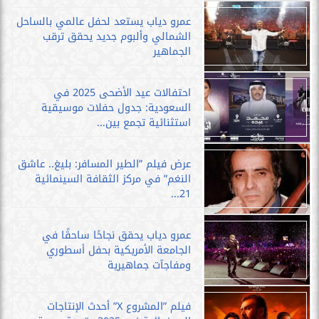
عمرو دياب يستعد لحفل عالمي بالساحل
الشمالي وألبوم جديد يحقق ترقب
الجماهير
احتفالات عيد الأضحى 2025 في
السعودية: جدول حفلات موسيقية
استثنائية تجمع بين...
عرض فيلم ”الطير المسافر: بليغ.. عاشق
النغم” في مركز الثقافة السينمائية
21...
عمرو دياب يحقق نجاحًا ساحقًا في
الجامعة الأمريكية بحفل أسطوري
ومفاجآت جماهيرية
فيلم ”المشروع X” أحدث الإنتاجات