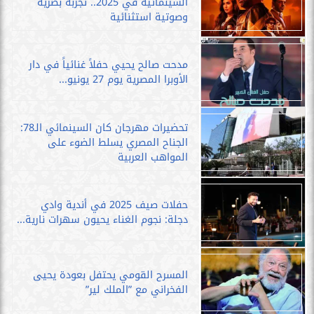
السينمائية في 2025.. تجربة بصرية
وصوتية استثنائية
مدحت صالح يحيي حفلاً غنائياً في دار
الأوبرا المصرية يوم 27 يونيو...
تحضيرات مهرجان كان السينمائي الـ78:
الجناح المصري يسلط الضوء على
المواهب العربية
حفلات صيف 2025 في أندية وادي
دجلة: نجوم الغناء يحيون سهرات نارية...
المسرح القومي يحتفل بعودة يحيى
الفخراني مع ”الملك لير”