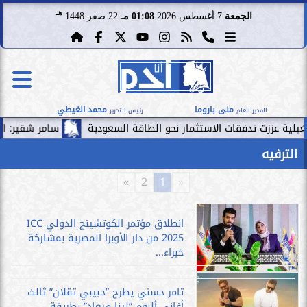
هـ
الجمعة
7 أغسطس 2026
01:08 مـ
22 صفر 1448
منى باروما
محمد الغيطي
المدير العام
رئيس التحرير
قات الاستثمار نحو الطاقة السعودية
سامر شقير: الممرات المالية 
الترفيه
»
2
1
«
انطلاق مؤتمر الكوتشينج الدولي ICC
2025 من دار الأوبرا المصرية بمشاركة
خبراء...
تامر حسني يطرح ”حبيبي تقلان” ثالث
أغاني ألبوم ”لينا ميعاد” بطريقة