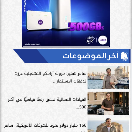
آخر الموضوعات
سامر شقير: مرونة أرامكو التشغيلية عززت
تدفقات الاستثمار...
القيادات النسائية تحقق رقمًا قياسيًّا في أكبر
500...
166 مليار دولار تعود للشركات الأمريكية.. سامر