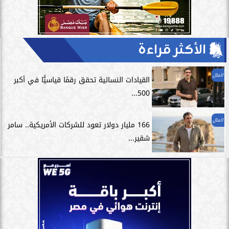
الأكثر قراءة
المال
القيادات النسائية تحقق رقمًا قياسيًّا في أكبر
500...
المال
166 مليار دولار تعود للشركات الأمريكية.. سامر
شقير...