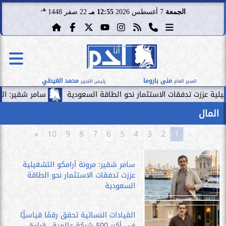
هـ
الجمعة
7 أغسطس 2026
12:55 مـ
22 صفر 1448
منى باروما
محمد الغيطي
المدير العام
رئيس التحرير
قات الاستثمار نحو الطاقة السعودية
سامر شقير: الممرات المالية 
المال
»
10
9
8
7
6
5
4
3
2
1
«
سامر شقير: مرونة أرامكو التشغيلية
عززت تدفقات الاستثمار نحو الطاقة
السعودية
القيادات النسائية تحقق رقمًا قياسيًّا
في أكبر 500 شركة عالمية.. قراءة