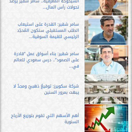
الشيخوخة المعرفية.. سامر شقير يرصد
تحولات رأس المال...
سامر شقير: القدرة على استيعاب
الطلب المستقبلي ستكون المُحدِّد
الرئيسي للقيمة السوقية...
سامر شقير: بناء أسواق عمل ”قادرة
على الصمود”.. درس سعودي للعالم
في...
شركة سكويرز: توقيعٌ ذهبيّ ومجدٌ لا
يبهت بمرور السنين
أهم الأسهم التي تقوم بتوزيع الأرباح
السنوية