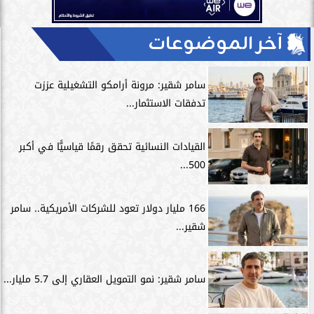
آخر الموضوعات
سامر شقير: مرونة أرامكو التشغيلية عززت
تدفقات الاستثمار...
القيادات النسائية تحقق رقمًا قياسيًّا في أكبر
500...
166 مليار دولار تعود للشركات الأمريكية.. سامر
شقير...
سامر شقير: نمو التمويل العقاري إلى 5.7 مليار...