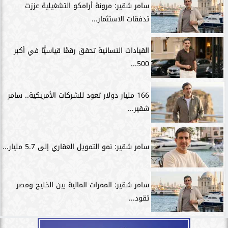
سامر شقير: مرونة أرامكو التشغيلية عززت
تدفقات الاستثمار...
القيادات النسائية تحقق رقمًا قياسيًّا في أكبر
500...
166 مليار دولار تعود للشركات الأمريكية.. سامر
شقير...
سامر شقير: نمو التمويل العقاري إلى 5.7 مليار...
سامر شقير: الممرات المالية بين الخليج ومصر
تقود...