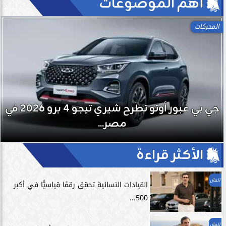
آهم الموضوعات
المحركات
جي بي غبور أوتو تطرح شيري تيجو 4 برو 2026 في
مصر...
الأكثر قراءة
المال
القيادات النسائية تحقق رقمًا قياسيًّا في أكبر
500...
المال