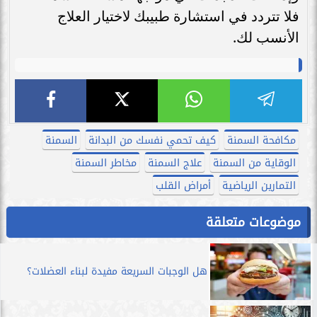
فلا تتردد في استشارة طبيبك لاختيار العلاج
الأنسب لك.
مكافحة السمنة
كيف تحمي نفسك من البدانة
السمنة
الوقاية من السمنة
علاج السمنة
مخاطر السمنة
التمارين الرياضية
أمراض القلب
موضوعات متعلقة
هل الوجبات السريعة مفيدة لبناء العضلات؟