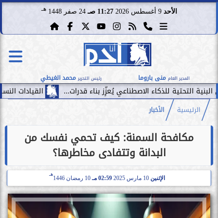
هـ
الأحد
9 أغسطس 2026
11:27 صـ
24 صفر 1448
منى باروما
محمد الغيطي
المدير العام
رئيس التحرير
اء الاصطناعي يُعزِّز بناء قدرات...
القيادات النسائية تحقق رقمًا قياسيًّا في أكبر 500 شركة عا
الرئيسية
الأخبار
مكافحة السمنة: كيف تحمي نفسك من
البدانة وتتفادى مخاطرها؟
هـ
الإثنين
10 مارس 2025
02:59 مـ
10 رمضان 1446