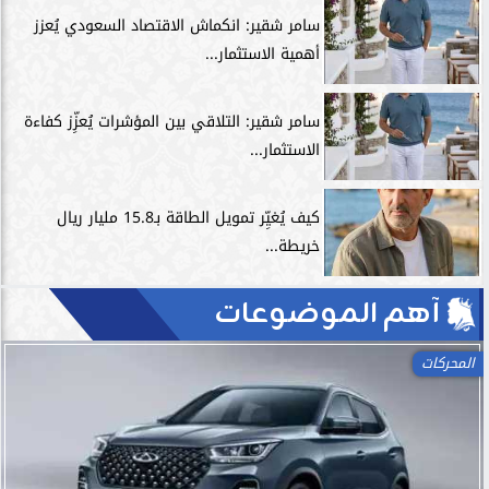
سامر شقير: انكماش الاقتصاد السعودي يُعزز
أهمية الاستثمار...
سامر شقير: التلاقي بين المؤشرات يُعزِّز كفاءة
الاستثمار...
كيف يُغيِّر تمويل الطاقة بـ15.8 مليار ريال
خريطة...
آهم الموضوعات
اللياقة