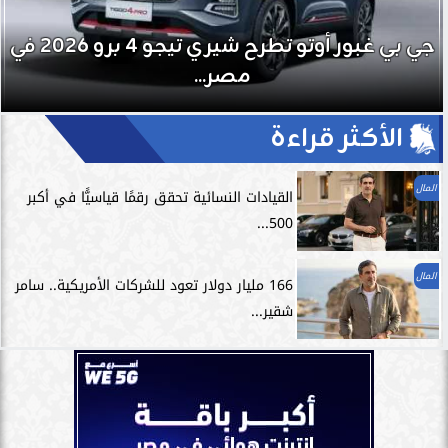
تمارين الاسترخاء.. السر الخفي لتعزيز الأداء
الرياضي وتسريع التعافي
الأكثر قراءة
المال
القيادات النسائية تحقق رقمًا قياسيًّا في أكبر
500...
المال
166 مليار دولار تعود للشركات الأمريكية.. سامر
شقير...