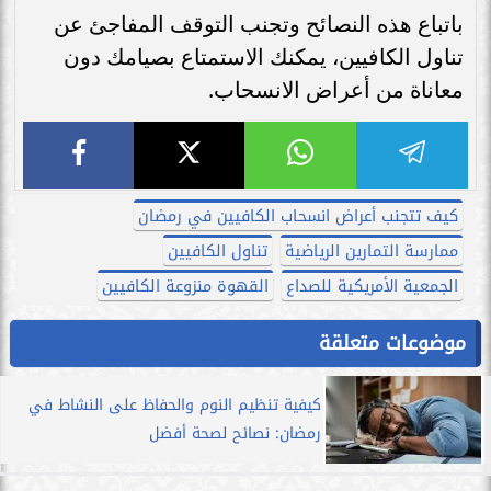
باتباع هذه النصائح وتجنب التوقف المفاجئ عن
تناول الكافيين، يمكنك الاستمتاع بصيامك دون
معاناة من أعراض الانسحاب.
كيف تتجنب أعراض انسحاب الكافيين في رمضان
ممارسة التمارين الرياضية
تناول الكافيين
الجمعية الأمريكية للصداع
القهوة منزوعة الكافيين
موضوعات متعلقة
كيفية تنظيم النوم والحفاظ على النشاط في
رمضان: نصائح لصحة أفضل