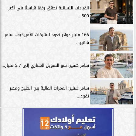
القيادات النسائية تحقق رقمًا قياسيًّا في أكبر
500...
166 مليار دولار تعود للشركات الأمريكية.. سامر
شقير...
سامر شقير: نمو التمويل العقاري إلى 5.7 مليار...
سامر شقير: الممرات المالية بين الخليج ومصر
تقود...