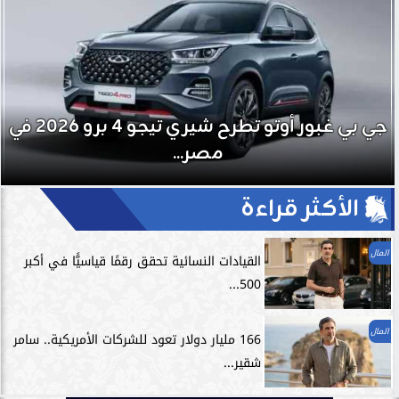
جي بي غبور أوتو تطرح شيري تيجو 4 برو 2026 في
مصر...
الأكثر قراءة
المال
القيادات النسائية تحقق رقمًا قياسيًّا في أكبر
500...
المال
166 مليار دولار تعود للشركات الأمريكية.. سامر
شقير...