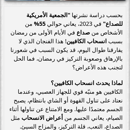
بحسب دراسة نشرتها
"الجمعية الأمريكية
للصداع"
في 2023، يعاني حوالي
55%
من
الأشخاص من
صداع
في الأيام الأولى من رمضان
بسبب
انسحاب الكافيين
! هذا الفنجان الذي لا
يفارقنا طوال اليوم، قد يكون السبب في شعورنا
بالإرهاق وصعوبة التركيز في رمضان، فما الحل
لتجنب هذه الأعراض؟
لماذا يحدث انسحاب الكافيين؟
الكافيين هو منبّه قوي للجهاز العصبي، وعندما
نعتاد على تناول القهوة أو الشاي بانتظام، يصبح
الجسم معتمدًا عليها. ومع الامتناع عن تناولها أثناء
الصيام، يعاني الجسم من
أعراض الانسحاب
مثل
الصداع، التعب، قلة التركيز، والمزاج السيئ.