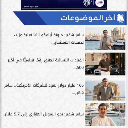
آخر الموضوعات
سامر شقير: مرونة أرامكو التشغيلية عززت
تدفقات الاستثمار...
القيادات النسائية تحقق رقمًا قياسيًّا في أكبر
500...
166 مليار دولار تعود للشركات الأمريكية.. سامر
شقير...
سامر شقير: نمو التمويل العقاري إلى 5.7 مليار...