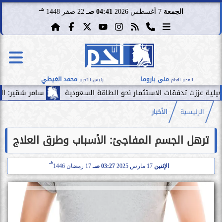
هـ
الجمعة
7 أغسطس 2026
04:41 صـ
22 صفر 1448
منى باروما
محمد الغيطي
المدير العام
رئيس التحرير
ت الاستثمار نحو الطاقة السعودية
سامر شقير: الممرات المالية بي
الرئيسية
الأخبار
ترهل الجسم المفاجئ: الأسباب وطرق العلاج
هـ
الإثنين
17 مارس 2025
03:27 صـ
17 رمضان 1446