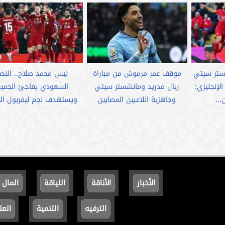
شستر سيتي
موقف عمر مرموش من مباراة
ليس محمد صلاح.. النصر
لإنجليزي:
ريال مدريد ومانشستر سيتي
السعودي يفاجئ الجمي
..
وجاهزية اللاعبين المصابين
ويستهدف نجم ليفربول الم
الأخبار
الأناقة
اللياقة
المال
الترفيه
التنمية
العل