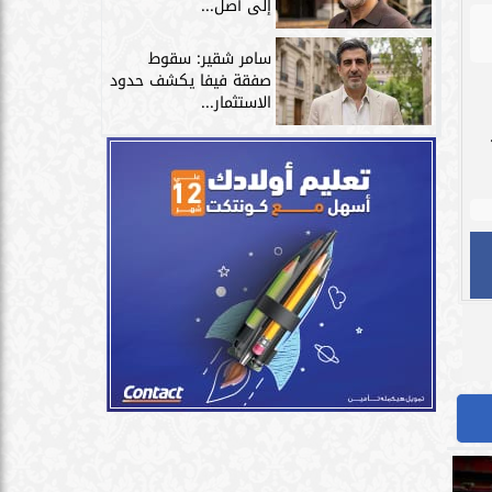
إلى أصل...
سامر شقير: سقوط
صفقة فيفا يكشف حدود
الاستثمار...