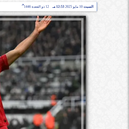
هـ
السبت
10 مايو 2025
12:53 مـ
12 ذو القعدة 1446