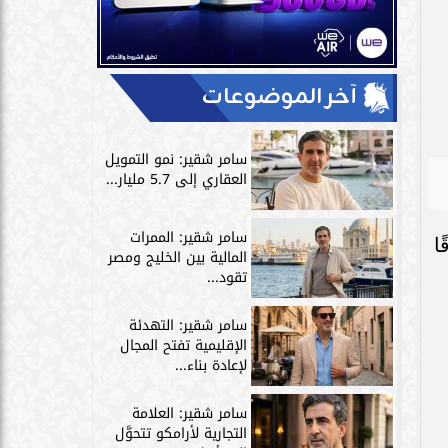
آخر الموضوعات
سامر شقير: نمو التمويل
العقاري إلى 5.7 مليار...
سامر شقير: الممرات
ًا، متفوقًا
المالية بين الخليج ومصر
تقود...
سامر شقير: التهدئة
الإقليمية تفتح المجال
لإعادة بناء...
سامر شقير: العلامة
التجارية لأرامكو تتحوَّل