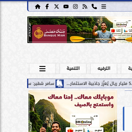
ية
الترفيه
التنمية
سامر شقير: سقوط صفقة فيفا يكشف حدود الاستثمار