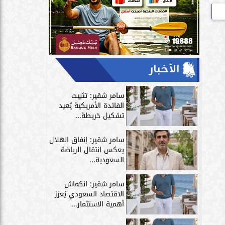
الأخبار
سامر شقير: تثبيت
الفائدة الأمريكية يُعيد
تشكيل خريطة...
سامر شقير: إنفاق الهلال
يعكس انتقال الرياضة
السعودية...
سامر شقير: انكماش
الاقتصاد السعودي يُعزز
أهمية الاستثمار...