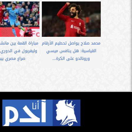
محمد صلاح يواصل تحطيم الأرقام
مباراة القمة بين مان
القياسية: هل ينافس ميسي
وليفربول في الدوري ا
ورونالدو على الكرة...
صراع مصري بين.