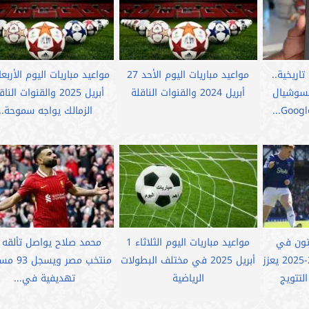
اريخية..
مواعيد مباريات اليوم الأحد 27
لسوشيال
أبريل 2024 والقنوات الناقلة
أبريل 2025 والقنوات النا
الزمالك يواجه سموحة...
رتون في
مواعيد مباريات اليوم الثلاثاء 1
محمد صلاح يواصل تألقه 
الدوري الإنجليزي 2024-2025 يعزز
أبريل 2025 في مختلف البطولات
منتخب مصر و
لتتويج
الرياضية
تهديفية في...