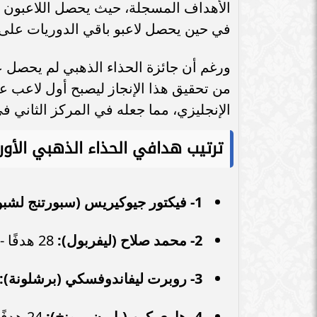
محمد صلاح يكشف مطربه المفضل
الأهداف المسجلة، حيث يحصل اللاعبون 
وأقرب أصدقائه داخل ليفربول
التفاصيل الكام
في حين يحصل لاعبو باقي الدوريات على
ورغم أن جائزة الحذاء الذهبي لم يحصل ع
الإنجليزي، مما جعله في المركز الثاني في
ترتيب هدافي الحذاء الذهبي الأوروبي 
1- فيكتور جيوكيريس (سبورتنج لشبونة):
2- محمد صلاح (ليفربول):
28 هدفًا - 56 نقطة.
3- روبرت ليفاندوفسكي (برشلونة):
4- هاري كين (بايرن ميونخ):
24 هدفًا - 48 نقطة.