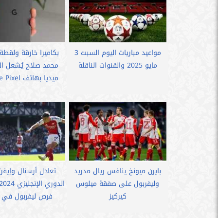
مواعيد مباريات اليوم السبت 3
بكاميرا خارقة ولقطة ت
مايو 2025 والقنوات الناقلة
محمد صلاح يُشعل ا
ميديا بهاتف Google Pixel...
بايرن ميونخ ينافس ريال مدريد
تعادل أرسنال وإيف
وليفربول على صفقة ميلوس
كيركيز
فرص ليفربول في ا