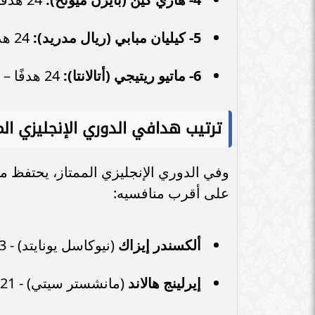
5- كيليان مبابي (ريال مدريد):
24 هدفًا – 48 نقطة.
6- ماتيو ريتيجي (أتالانتا):
24 هدفًا – 48 نقطة.
ترتيب هدافي الدوري الإنجليزي الممتاز 
على أقرب منافسيه:
ألكسندر إيزاك
(نيوكاسل يونايتد) - 23 هدفًا.
إيرلينج هالاند
(مانشستر سيتي) - 21 هدفًا.