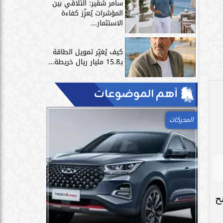
سامر شقير: التلاقي بين
المؤشرات يُعزِّز كفاءة
الاستثمار...
كيف يُغيِّر تمويل الطاقة
بـ15.8 مليار ريال خريطة...
آهم الموضوعات
المحركات
ح