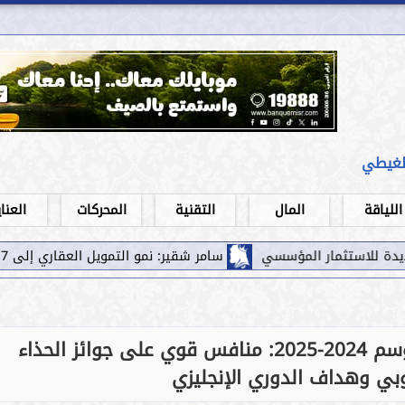
لغيطي
اللياقة
المال
التقنية
المحركات
العنا
سي
سامر شقير: نمو التمويل العقاري إلى 5.7 مليار ريال يُعزِّز جاذبية الاستثمار...
محمد صلاح يواصل التألق في موسم 2024-2025: منافس قوي على جوائز الحذاء
بي وهداف الدوري الإنجليزي