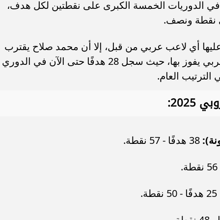
موديل سوزوكي سويفت 2025 في مصر..
مستقبل بن شرقي مع الأهلي مهدد 
في الدوريات الخمسة الكبرى على نقطتين لكل هدف،
لة والأسعار الرسمية
غيابه أمام إنتر ميامي.. ماذا...
 نقطة ونصف.
ليها أي لاعب عربي من قبل، إلا أن محمد صلاح يقترب
من تحقيق هذا الإنجاز ليصبح أول لاعب عربي يفوز بها، حيث سجل 28 هدفًا حتى الآن في الدوري
 الترتيب العام.
2025:
38 هدفًا - 57 نقطة.
25 هدفًا - 50 نقطة.