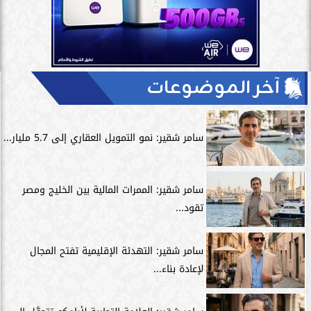
آخر الموضوعات
سامر شقير: نمو التمويل العقاري إلى 5.7 مليار...
سامر شقير: الممرات المالية بين الخليج ومصر
تقود...
سامر شقير: التهدئة الإقليمية تفتح المجال
لإعادة بناء...