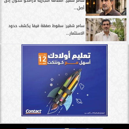
سامر شقير: العلامة التجارية لأرامكو تتحوَّل إلى
أصل...
سامر شقير: سقوط صفقة فيفا يكشف حدود
الاستثمار...