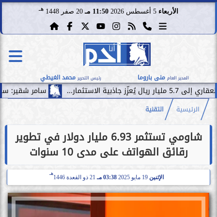
هـ
الأربعاء
5 أغسطس 2026
11:50 مـ
20 صفر 1448
منى باروما
محمد الغيطي
المدير العام
رئيس التحرير
.
سامر شقير: سقوط صفقة فيف
الرئيسية
التقنية
شاومي تستثمر 6.93 مليار دولار في تطوير
رقائق الهواتف على مدى 10 سنوات
هـ
الإثنين
19 مايو 2025
03:38 مـ
21 ذو القعدة 1446