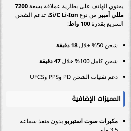
يحتوي الهاتف على بطارية عملاقة بسعة
7200
مللي أمبير
من نوع
Si/C Li-Ion
، تدعم الشحن
السريع بقدرة
100 واط
:
شحن 50% خلال
18 دقيقة
شحن كامل 100% خلال
47 دقيقة
دعم تقنيات الشحن PD وPPS وUFCS
المميزات الإضافية
مكبرات صوت استيريو
بدون منفذ سماعة
3.5 ملم