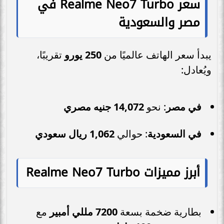
سعر Realme Neo7 Turbo في
مصر والسعودية
يبدأ سعر الهاتف عالميًا من
250 يورو
تقريبًا،
ويُعادل:
في مصر
: نحو
14,072 جنيه مصري
في السعودية
: حوالي
1,062 ريال سعودي
أبرز مميزات Realme Neo7 Turbo
بطارية ضخمة بسعة
7200 مللي أمبير
مع