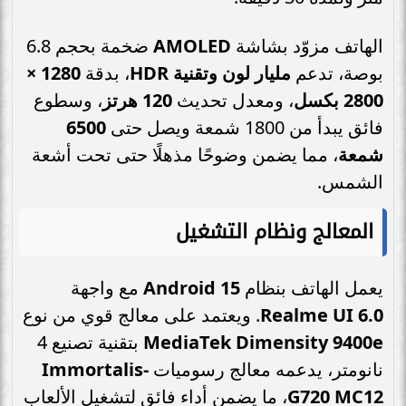
الهاتف مزوّد بشاشة
AMOLED
ضخمة بحجم 6.8
بوصة، تدعم
مليار لون وتقنية HDR
، بدقة
1280 ×
2800 بكسل
، ومعدل تحديث
120 هرتز
، وسطوع
فائق يبدأ من 1800 شمعة ويصل حتى
6500
شمعة
، مما يضمن وضوحًا مذهلًا حتى تحت أشعة
الشمس.
المعالج ونظام التشغيل
يعمل الهاتف بنظام
Android 15
مع واجهة
Realme UI 6.0
. ويعتمد على معالج قوي من نوع
MediaTek Dimensity 9400e
بتقنية تصنيع 4
نانومتر، يدعمه معالج رسوميات
Immortalis-
G720 MC12
، ما يضمن أداء فائق لتشغيل الألعاب