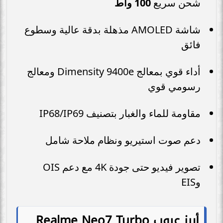
شحن سريع
100 واط
شاشة AMOLED مذهلة بدقة عالية وسطوع
فائق
أداء قوي بمعالج Dimensity 9400e ومعالج
رسومي قوي
مقاومة للماء والغبار بتصنيف IP68/IP69
دعم صوت استيريو ونظام ملاحة شامل
تصوير فيديو حتى جودة 4K مع دعم OIS
وEIS
أبرز عيوب Realme Neo7 Turbo