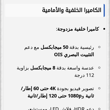
الكاميرا الخلفية والأمامية
كاميرا خلفية مزدوجة
:
رئيسية بدقة
50 ميجابكسل
مع دعم
التثبيت البصري OIS
عدسة واسعة بدقة
8 ميجابكسل
بزاوية
112 درجة
تصوير فيديو بجودة
4K حتى 60 إطار/
ثانية
و
1080p حتى 120 إطار/ثانية
دعم HDR، فلاش LED، ومستشعر