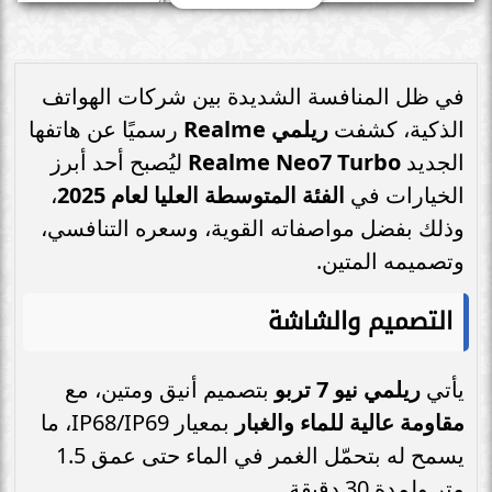
في ظل المنافسة الشديدة بين شركات الهواتف
الذكية، كشفت
ريلمي Realme
رسميًا عن هاتفها
الجديد
Realme Neo7 Turbo
ليُصبح أحد أبرز
الخيارات في
الفئة المتوسطة العليا لعام 2025
،
وذلك بفضل مواصفاته القوية، وسعره التنافسي،
وتصميمه المتين.
التصميم والشاشة
يأتي
ريلمي نيو 7 تربو
بتصميم أنيق ومتين، مع
مقاومة عالية للماء والغبار
بمعيار IP68/IP69، ما
يسمح له بتحمّل الغمر في الماء حتى عمق 1.5
متر ولمدة 30 دقيقة.