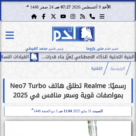
هـ
الأحد
9 أغسطس 2026
07:27 صـ
24 صفر 1448
منى باروما
محمد الغيطي
المدير العام
رئيس التحرير
لذكاء الاصطناعي يُعزِّز بناء قدرات...
القيادات النسائية تحقق رقمًا قياسيًّا في أكبر 500 ش
الرئيسية
التقنية
رسميًا: Realme تطلق هاتف Neo7 Turbo
بمواصفات قوية وسعر منافس في 2025
هـ
السبت
31 مايو 2025
11:04 صـ
3 ذو الحجة 1446