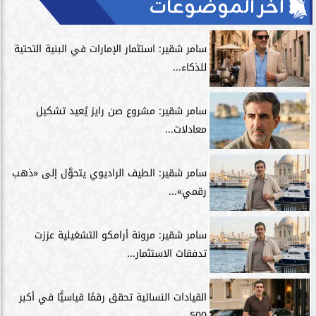
آخر الموضوعات
سامر شقير: استثمار الإمارات في البنية التحتية
للذكاء...
سامر شقير: مشروع صن رايز يُعيد تشكيل
معادلات...
سامر شقير: الطيف الراديوي يتحوَّل إلى «ذهب
رقمي»...
سامر شقير: مرونة أرامكو التشغيلية عززت
تدفقات الاستثمار...
القيادات النسائية تحقق رقمًا قياسيًّا في أكبر
500...