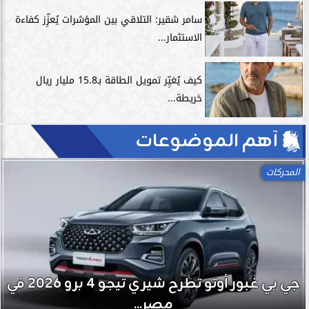
سامر شقير: التلاقي بين المؤشرات يُعزِّز كفاءة
الاستثمار...
كيف يُغيِّر تمويل الطاقة بـ15.8 مليار ريال
خريطة...
آهم الموضوعات
المحركات
جي بي غبور أوتو تطرح شيري تيجو 4 برو 2026 في
مصر...