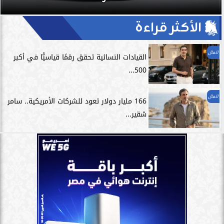
الأكثر قراءة
المال
القيادات النسائية تحقق رقمًا قياسيًّا في أكبر
500...
المال
166 مليار دولار تعود للشركات الأمريكية.. سامر
شقير...