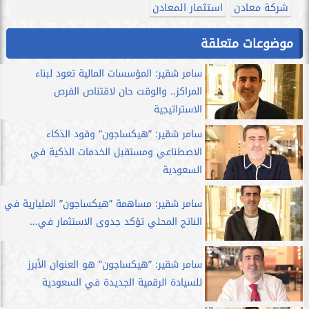
شركة معادن
استثمار المعادن
موضوعات متعلقة
سامر شقير: المؤسسات المالية تعود لبناء
المراكز.. والوقت حان لاقتناص الفرص
الاستراتيجية
سامر شقير: ”هيكساجون” وقود الذكاء
الاصطناعي ومستقبل الخدمات الذكية في
السعودية
سامر شقير: مساهمة ”هيكساجون” المليارية في
الناتج المحلي تؤكد جدوى الاستثمار في...
سامر شقير: ”هيكساجون” هو العنوان الأبرز
للسيادة الرقمية الجديدة في السعودية