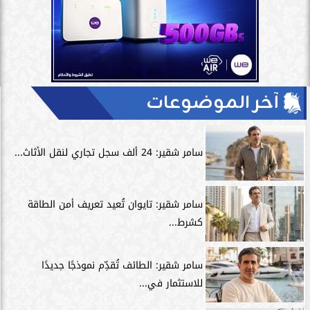
آخر الموضوعات
سامر شقير: 24 ألف سجل تجاري لنقل الأثاث...
سامر شقير: تايوان تُعيد تعريف أمن الطاقة
كشرط...
سامر شقير: الطائف تُقدِّم نموذجًا جديدًا
للاستثمار في...