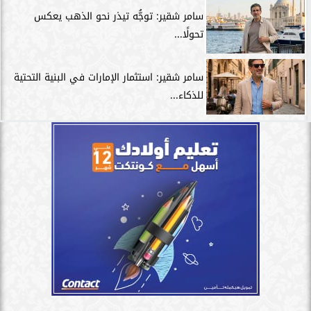
سامر شقير: توجُّه تيذر نحو الذهب يعكس
تحولًا...
سامر شقير: استثمار الإمارات في البنية التحتية
للذكاء...