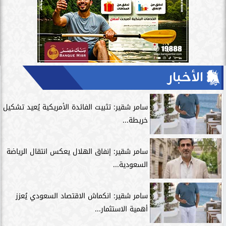
الأخبار
سامر شقير: تثبيت الفائدة الأمريكية يُعيد تشكيل
خريطة...
سامر شقير: إنفاق الهلال يعكس انتقال الرياضة
السعودية...
سامر شقير: انكماش الاقتصاد السعودي يُعزز
أهمية الاستثمار...