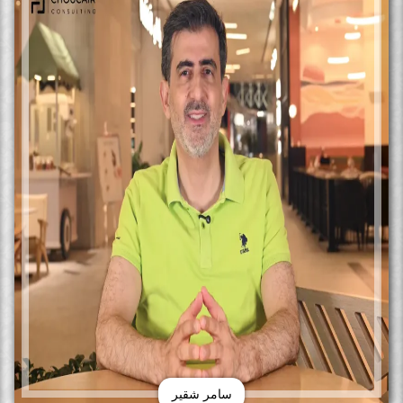
سامر شقير