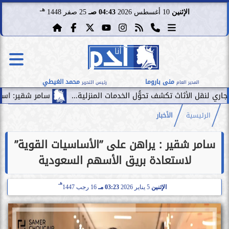
هـ
الإثنين
10 أغسطس 2026
04:43 صـ
25 صفر 1448
منى باروما
محمد الغيطي
المدير العام
رئيس التحرير
سامر شقير: استثمار الإمارات في
الرئيسية
الأخبار
سامر شقير : يراهن على ”الأساسيات القوية”
لاستعادة بريق الأسهم السعودية
هـ
الإثنين
5 يناير 2026
03:23 مـ
16 رجب 1447