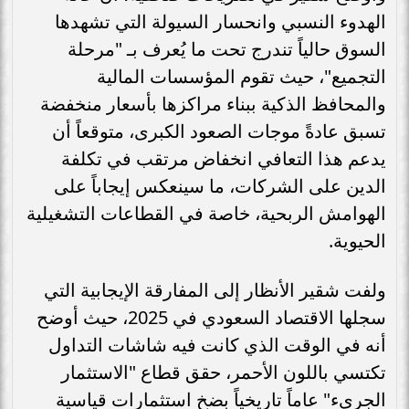
الهدوء النسبي وانحسار السيولة التي تشهدها
السوق حالياً تندرج تحت ما يُعرف بـ "مرحلة
التجميع"، حيث تقوم المؤسسات المالية
والمحافظ الذكية ببناء مراكزها بأسعار منخفضة
تسبق عادةً موجات الصعود الكبرى، متوقعاً أن
يدعم هذا التعافي انخفاض مرتقب في تكلفة
الدين على الشركات، ما سينعكس إيجاباً على
الهوامش الربحية، خاصة في القطاعات التشغيلية
الحيوية.
ولفت شقير الأنظار إلى المفارقة الإيجابية التي
سجلها الاقتصاد السعودي في 2025، حيث أوضح
أنه في الوقت الذي كانت فيه شاشات التداول
تكتسي باللون الأحمر، حقق قطاع "الاستثمار
الجريء" عاماً تاريخياً بضخ استثمارات قياسية