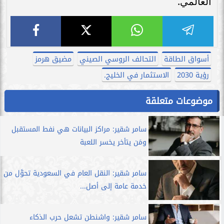
العالمي.
أسواق الطاقة
التحالف الروسي الصيني
مضيق هرمز
رؤية 2030
الاستثمار في الخليج.
موضوعات متعلقة
سامر شقير: مراكز البيانات هي نفط المستقبل
ومَن يتأخر يخسر اللعبة
سامر شقير: النقل العام في السعودية تحوَّل من
خدمة عامة إلى أصل...
سامر شقير: واشنطن تشعل حرب الذكاء