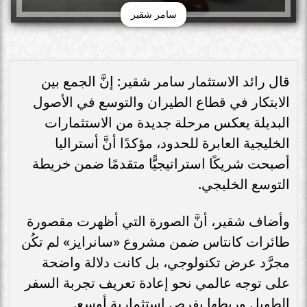
سامر شقير
قال رائد الاستثمار سامر شقير: إنَّ الجمع بين
الابتكار في قطاع الطيران والتوسع في الأصول
البديلة يعكس مرحلة جديدة من الاستثمارات
الخليجية العابرة للحدود، مؤكدًا أنَّ أستراليا
أصبحت شريكًا استراتيجيًّا متقدمًا ضمن خريطة
التوسع الخليجي.
وأضاف شقير، أنَّ الصورة التي أظهرت مقصورة
طائرات كانتاس ضمن مشروع «سانرايز» لم تكُن
مجرَّد عرض تكنولوجي، بل كانت دلالة واضحة
على توجه عالمي نحو إعادة تعريف تجربة السفر
الطويل وربطها بفرص استثمارية أوسع.