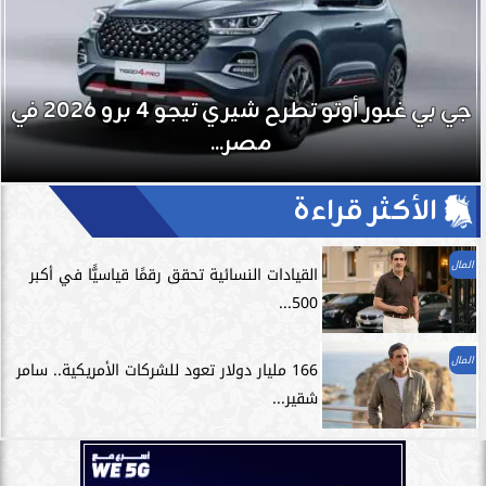
جي بي غبور أوتو تطرح شيري تيجو 4 برو 2026 في
مصر...
الأكثر قراءة
المال
القيادات النسائية تحقق رقمًا قياسيًّا في أكبر
500...
المال
166 مليار دولار تعود للشركات الأمريكية.. سامر
شقير...