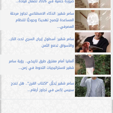
ضرورة حتمية في 2026 لضمان قيادة...
سامر شقير: الذكاء الاصطناعي تجاوز مرحلة
المساعدة ليُصبح تهديدًا وجوديًّا للنظام
المصرفي...
سامر شقير: أسطول إيران السري تحت النار..
والأسواق تدفع الثمن
ألمانيا أمام مفترق طرق تاريخي.. رؤية سامر
شقير لاستراتيجيات التحوط في زمن...
سامر شقير يُحلِّل ”اكتتاب القرن”.. هل تنجح
سبيس إكس في تجاوز أرقام...