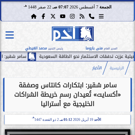
هـ
الجمعة
7 أغسطس 2026
07:07 صـ
22 صفر 1448
منى باروما
محمد الغيطي
المدير العام
رئيس التحرير
 الاستثمار نحو الطاقة السعودية
سامر شقير: الممرات المالية بين
الرئيسية
الأخبار
سامر شقير: ابتكارات كانتاس وصفقة
«أكسايت» تُعيدان رسم خريطة الشراكات
الخليجية مع أستراليا
هـ
الأحد
19 أبريل 2026
01:12 مـ
2 ذو القعدة 1447