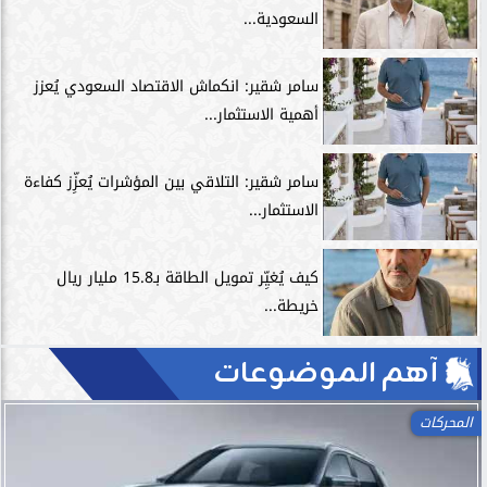
السعودية...
سامر شقير: انكماش الاقتصاد السعودي يُعزز
أهمية الاستثمار...
سامر شقير: التلاقي بين المؤشرات يُعزِّز كفاءة
الاستثمار...
كيف يُغيِّر تمويل الطاقة بـ15.8 مليار ريال
خريطة...
آهم الموضوعات
المحركات