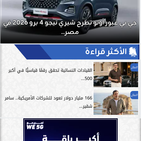
جي بي غبور أوتو تطرح شيري تيجو 4 برو 2026 في
مصر...
الأكثر قراءة
المال
القيادات النسائية تحقق رقمًا قياسيًّا في أكبر
500...
المال
166 مليار دولار تعود للشركات الأمريكية.. سامر
شقير...