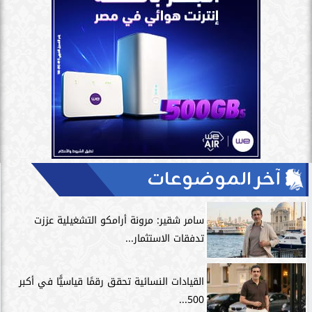
آخر الموضوعات
سامر شقير: مرونة أرامكو التشغيلية عززت
تدفقات الاستثمار...
القيادات النسائية تحقق رقمًا قياسيًّا في أكبر
500...