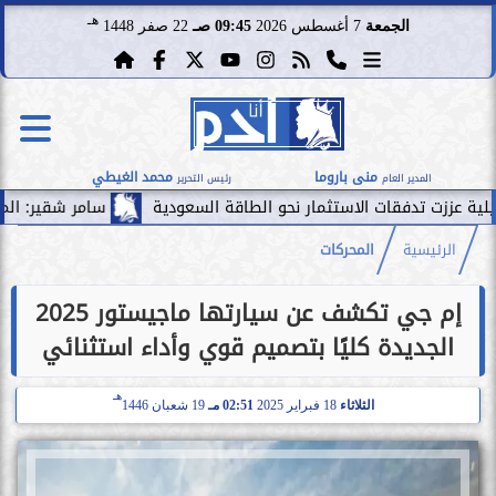
هـ
الجمعة
7 أغسطس 2026
09:45 صـ
22 صفر 1448
منى باروما
محمد الغيطي
المدير العام
رئيس التحرير
 تدفقات الاستثمار نحو الطاقة السعودية
سامر شقير: الممرات الما
الرئيسية
المحركات
إم جي تكشف عن سيارتها ماجيستور 2025
الجديدة كليًا بتصميم قوي وأداء استثنائي
هـ
الثلاثاء
18 فبراير 2025
02:51 مـ
19 شعبان 1446