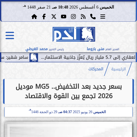
هـ
الخميس
6 أغسطس 2026
10:48 صـ
21 صفر 1448
منى باروما
محمد الغيطي
المدير العام
رئيس التحرير
سامر شقير: سقوط صفقة فيفا 
الرئيسية
المحركات
بسعر جديد بعد التخفيض.. MG5 موديل
2026 تجمع بين القوة والاقتصاد
هـ
الخميس
26 يونيو 2025
04:37 صـ
29 ذو الحجة 1446