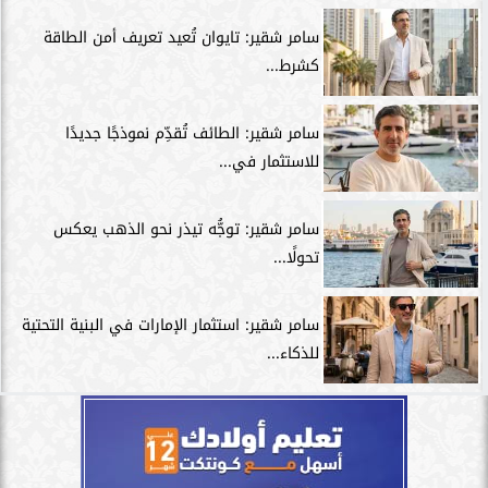
سامر شقير: تايوان تُعيد تعريف أمن الطاقة
كشرط...
سامر شقير: الطائف تُقدِّم نموذجًا جديدًا
للاستثمار في...
سامر شقير: توجُّه تيذر نحو الذهب يعكس
تحولًا...
سامر شقير: استثمار الإمارات في البنية التحتية
للذكاء...