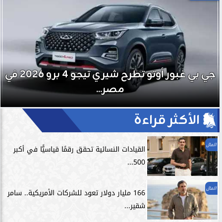
جي بي غبور أوتو تطرح شيري تيجو 4 برو 2026 في
مصر...
الأكثر قراءة
المال
القيادات النسائية تحقق رقمًا قياسيًّا في أكبر
500...
المال
166 مليار دولار تعود للشركات الأمريكية.. سامر
شقير...