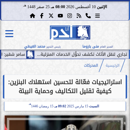
هـ
الإثنين
10 أغسطس 2026
08:00 مـ
25 صفر 1448
منى باروما
محمد الغيطي
المدير العام
رئيس التحرير
سامر شقير: استثمار الإمارات في
الرئيسية
المحركات
استراتيجيات فعّالة لتحسين استهلاك البنزين:
كيفية تقليل التكاليف وحماية البيئة
هـ
السبت
15 مارس 2025
09:02 مـ
15 رمضان 1446