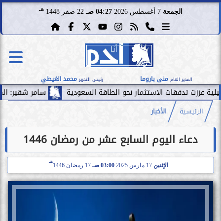
هـ
الجمعة
7 أغسطس 2026
04:27 صـ
22 صفر 1448
منى باروما
محمد الغيطي
المدير العام
رئيس التحرير
دفقات الاستثمار نحو الطاقة السعودية
سامر شقير: الممرات المالي
الرئيسية
الأخبار
دعاء اليوم السابع عشر من رمضان 1446
هـ
الإثنين
17 مارس 2025
03:00 صـ
17 رمضان 1446