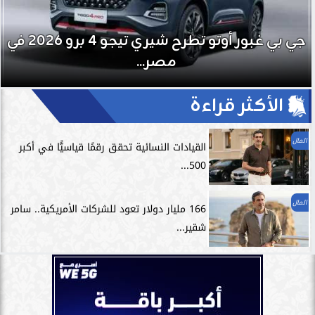
جي بي غبور أوتو تطرح شيري تيجو 4 برو 2026 في
مصر...
الأكثر قراءة
المال
القيادات النسائية تحقق رقمًا قياسيًّا في أكبر
500...
المال
166 مليار دولار تعود للشركات الأمريكية.. سامر
شقير...