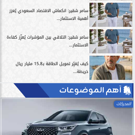
سامر شقير: انكماش الاقتصاد السعودي يُعزز
أهمية الاستثمار...
سامر شقير: التلاقي بين المؤشرات يُعزِّز كفاءة
الاستثمار...
كيف يُغيِّر تمويل الطاقة بـ15.8 مليار ريال
خريطة...
آهم الموضوعات
المحركات