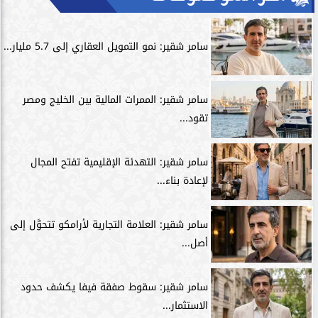
سامر شقير: نمو التمويل العقاري إلى 5.7 مليار...
سامر شقير: الممرات المالية بين الخليج ومصر
تقود...
سامر شقير: التهدئة الإقليمية تفتح المجال
لإعادة بناء...
سامر شقير: العلامة التجارية لأرامكو تتحوَّل إلى
أصل...
سامر شقير: سقوط صفقة فيفا يكشف حدود
الاستثمار...