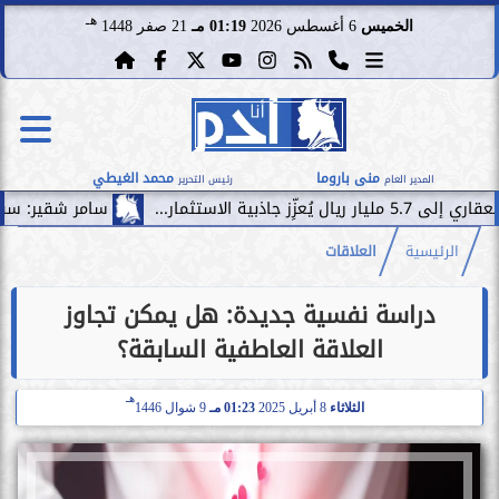
هـ
الخميس
6 أغسطس 2026
01:19 مـ
21 صفر 1448
منى باروما
محمد الغيطي
المدير العام
رئيس التحرير
سامر شقير: سقوط صفقة فيفا 
الرئيسية
العلاقات
دراسة نفسية جديدة: هل يمكن تجاوز
العلاقة العاطفية السابقة؟
هـ
الثلاثاء
8 أبريل 2025
01:23 مـ
9 شوال 1446