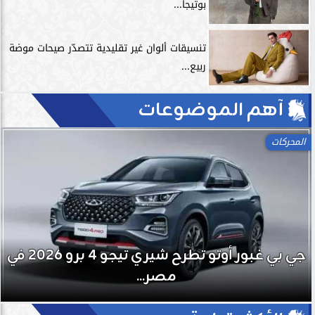
بوتيجا...
تنسيقات ألوان غير تقليدية تتصدّر صيحات موضة
ربيع...
آهم الموضوعات
المحركات
جي بي غبور أوتو تطرح شيري تيجو 4 برو 2026 في
مصر...