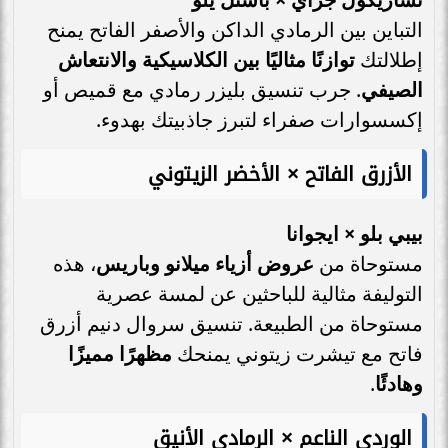
التباين بين الرمادي الداكن والأصفر الفاتح يمنح
إطلالتك
توازنًا مثاليًا بين الكلاسيكية والانتعاش
الصيفي
. جرب تنسيق بليزر رمادي مع قميص أو
إكسسوارات صفراء لتبرز جاذبيتك بهدوء.
الأزرق الفاتح × الأخضر الزيتوني
بيبي بلو × ايجوانا
مستوحاة من
عروض أزياء ميلانو وباريس
، هذه
التوليفة مثالية للباحثين عن لمسة عصرية
مستوحاة من الطبيعة. تنسيق سروال دنيم أزرق
فاتح مع تيشرت زيتوني يمنحك
مظهرًا مميزًا
وهادئًا
.
الوردي الناعم × الرمادي الأنيق