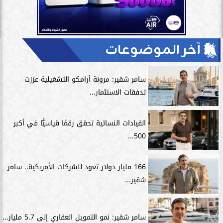
آخر الموضوعات
سامر شقير: مرونة أرامكو التشغيلية عززت
تدفقات الاستثمار...
القيادات النسائية تحقق رقمًا قياسيًّا في أكبر
500...
166 مليار دولار تعود للشركات الأمريكية.. سامر
شقير...
سامر شقير: نمو التمويل العقاري إلى 5.7 مليار...