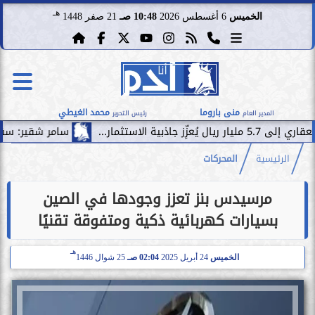
هـ
الخميس
6 أغسطس 2026
10:48 صـ
21 صفر 1448
منى باروما
محمد الغيطي
المدير العام
رئيس التحرير
ر...
سامر شقير: سقوط صفقة في
الرئيسية
المحركات
مرسيدس بنز تعزز وجودها في الصين
بسيارات كهربائية ذكية ومتفوقة تقنيًا
هـ
الخميس
24 أبريل 2025
02:04 صـ
25 شوال 1446