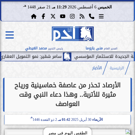
هـ
الخميس
6 أغسطس 2026
11:29 مـ
21 صفر 1448
منى باروما
محمد الغيطي
المدير العام
رئيس التحرير
دة للاستثمار المؤسسي
سامر شقير: نمو التمويل العقاري إلى 5.7 مليار ريال يُعزِّز جاذبية الاستثمار...
الرئيسية
الأخبار
الأرصاد تحذر من عاصفة خماسينية ورياح
مثيرة للأتربة.. وهذا دعاء النبي وقت
العواصف
هـ
الأربعاء
30 أبريل 2025
01:42 مـ
2 ذو القعدة 1446
الطقس اليوم في مصر