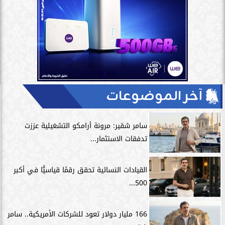
آخر الموضوعات
سامر شقير: مرونة أرامكو التشغيلية عززت
تدفقات الاستثمار...
القيادات النسائية تحقق رقمًا قياسيًّا في أكبر
500...
166 مليار دولار تعود للشركات الأمريكية.. سامر