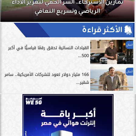
تمارين الاسترخاء.. السر الخفي لتعزيز الأداء
الرياضي وتسريع التعافي
الأكثر قراءة
المال
القيادات النسائية تحقق رقمًا قياسيًّا في أكبر
500...
المال
166 مليار دولار تعود للشركات الأمريكية.. سامر
شقير...