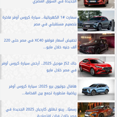
الجديدة في السوق المصري
سمارت #1 الكهربائية.. سيارة كروس أوفر فاخرة
بتصميم مستقبلي في مصر
تخفيض أسعار فولفو XC40 في مصر حتى 220
ألف جنيه خلال مايو...
جاك JS2 موديل 2025.. أرخص سيارة كروس أوفر
في مصر خلال مايو
هافال جوليون برو 2025: سيارة كروس أوفر
رياضية متطورة تجمع بين الفخامة...
رسميًا.. رينو تطلق كارديان 2025 الجديدة في
مصر بثلاث فئات اقتصادية