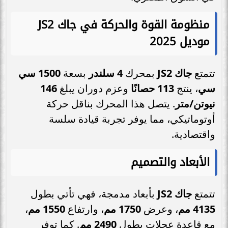
منظومة القوة والحركة في جاك JS2
موديل 2025
تتمتع
جاك JS2
بمحرك
4 سلندر
بسعة
1500 سي
سي
، ينتج
113 حصانًا
وعزم دوران يبلغ
146
نيوتن/متر
. يتصل هذا المحرك بناقل حركة
أوتوماتيكي، مما يوفر تجربة قيادة سلسة
واقتصادية.
الأبعاد والتصميم
تتمتع
جاك JS2
بأبعاد مدمجة، فهي تأتي بطول
4135 مم
، وعرض
1750 مم
، وارتفاع
1550 مم
،
مع قاعدة عجلات بطول
2490 مم
. كما توفر