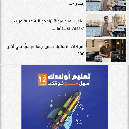
رقمي»...
سامر شقير: مرونة أرامكو التشغيلية عززت
تدفقات الاستثمار...
القيادات النسائية تحقق رقمًا قياسيًّا في أكبر
500...