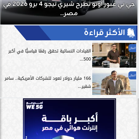
جي بي غبور أوتو تطرح شيري تيجو 4 برو 2026 في
مصر...
الأكثر قراءة
المال
القيادات النسائية تحقق رقمًا قياسيًّا في أكبر
500...
المال
166 مليار دولار تعود للشركات الأمريكية.. سامر
شقير...