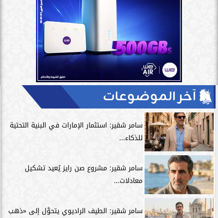
آخر الموضوعات
سامر شقير: استثمار الإمارات في البنية التحتية
للذكاء...
سامر شقير: مشروع صن رايز يُعيد تشكيل
معادلات...
سامر شقير: الطيف الراديوي يتحوَّل إلى «ذهب