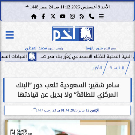
هـ
الأحد
9 أغسطس 2026
11:12 صـ
24 صفر 1448
منى باروما
محمد الغيطي
المدير العام
رئيس التحرير
كاء الاصطناعي يُعزِّز بناء قدرات...
القيادات النسائية تحقق رقمًا قياسيًّا في أكبر 500 شركة
الرئيسية
الأخبار
سامر شقير: السعودية تلعب دور ”البنك
المركزي للطاقة” ولا بديل عن قيادتها
هـ
الإثنين
12 يناير 2026
01:44 مـ
23 رجب 1447