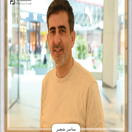
سامر شقير