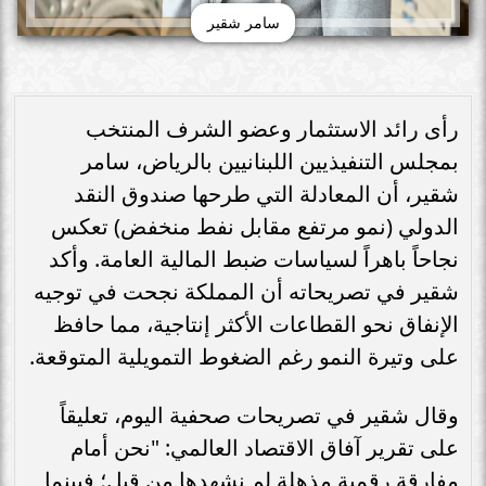
سامر شقير
رأى رائد الاستثمار وعضو الشرف المنتخب
بمجلس التنفيذيين اللبنانيين بالرياض، سامر
شقير، أن المعادلة التي طرحها صندوق النقد
الدولي (نمو مرتفع مقابل نفط منخفض) تعكس
نجاحاً باهراً لسياسات ضبط المالية العامة. وأكد
شقير في تصريحاته أن المملكة نجحت في توجيه
الإنفاق نحو القطاعات الأكثر إنتاجية، مما حافظ
على وتيرة النمو رغم الضغوط التمويلية المتوقعة.
وقال شقير في تصريحات صحفية اليوم، تعليقاً
على تقرير آفاق الاقتصاد العالمي: "نحن أمام
مفارقة رقمية مذهلة لم نشهدها من قبل؛ فبينما