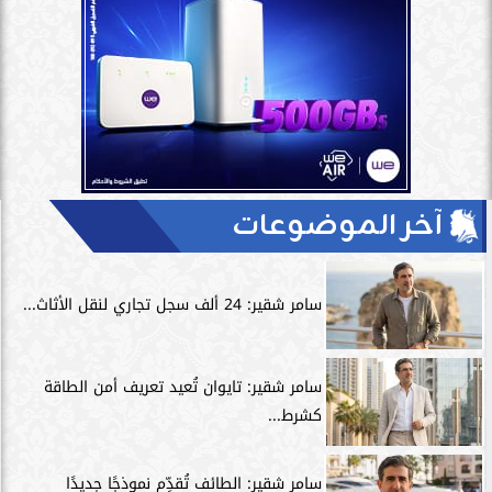
آخر الموضوعات
سامر شقير: 24 ألف سجل تجاري لنقل الأثاث...
سامر شقير: تايوان تُعيد تعريف أمن الطاقة
كشرط...
سامر شقير: الطائف تُقدِّم نموذجًا جديدًا