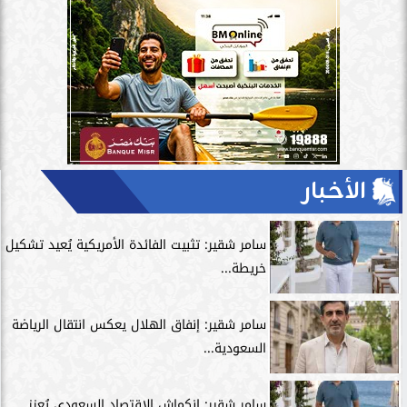
الأخبار
سامر شقير: تثبيت الفائدة الأمريكية يُعيد تشكيل
خريطة...
سامر شقير: إنفاق الهلال يعكس انتقال الرياضة
السعودية...
سامر شقير: انكماش الاقتصاد السعودي يُعزز