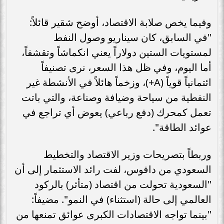
وفيما يخص صلابة الاقتصاد، أوضح شقير قائلاً:
"في السابق، كان سيناريو وصول النفط
لمستويات الستين دولاراً يعني انكماشاً وتقشفاً،
أما اليوم، وفي ظل هذا السعر، نرى تصنيفاً
ائتمانياً قوياً (A+)، وزخماً هائلاً في الأنشطة غير
النفطية من سياحة وضيافة وصناعة، والتي باتت
تعمل كمحرك (دفع رباعي) يعوض أي تراجع في
عوائد الطاقة".
وربطاً بتصريحات وزير الاقتصاد والتخطيط
السعودي من دافوس، لفت رائد الاستثمار إلى أن
"السعودية تحولت من اقتصاد (متأثر) بالركود
العالمي إلى حالة (استثناء) في النمو". مضيفاً:
"بينما تواجه الاقتصادات الكبرى عوائق تمنعها من