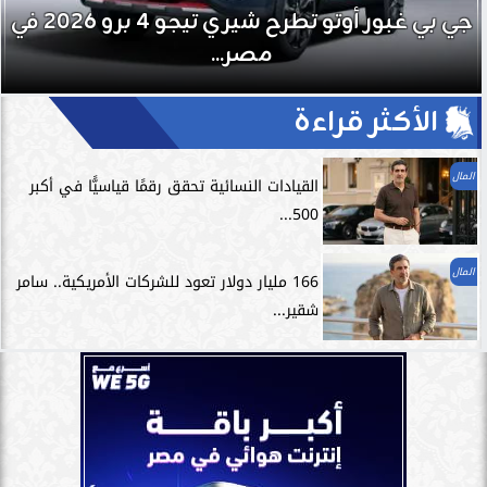
جي بي غبور أوتو تطرح شيري تيجو 4 برو 2026 في
مصر...
الأكثر قراءة
المال
القيادات النسائية تحقق رقمًا قياسيًّا في أكبر
500...
المال
166 مليار دولار تعود للشركات الأمريكية.. سامر
شقير...