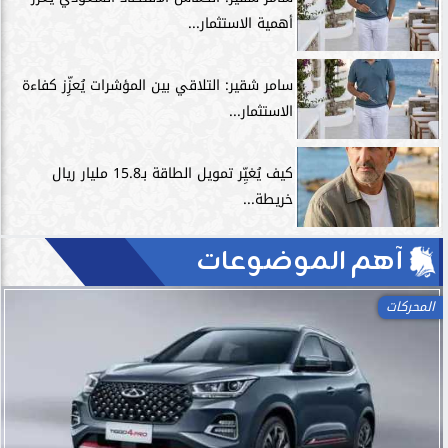
أهمية الاستثمار...
سامر شقير: التلاقي بين المؤشرات يُعزِّز كفاءة
الاستثمار...
كيف يُغيِّر تمويل الطاقة بـ15.8 مليار ريال
خريطة...
آهم الموضوعات
المحركات