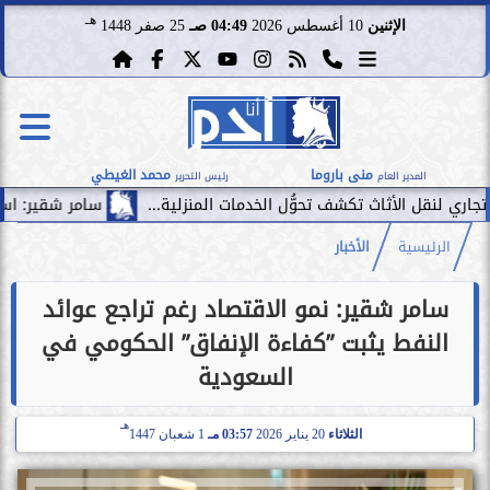
هـ
الإثنين
10 أغسطس 2026
04:49 صـ
25 صفر 1448
منى باروما
محمد الغيطي
المدير العام
رئيس التحرير
سامر شقير: استثمار الإمارات في ا
الرئيسية
الأخبار
سامر شقير: نمو الاقتصاد رغم تراجع عوائد
النفط يثبت ”كفاءة الإنفاق” الحكومي في
السعودية
هـ
الثلاثاء
20 يناير 2026
03:57 مـ
1 شعبان 1447