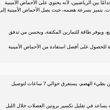
مًا بين الرياضيين، لأنه يحتوي على الأحماض الأمينية
موديل سوزوكي سويفت 2025 في مصر..
مستقبل بن شرقي مع الأهلي مهدد 
لة والأسعار الرسمية
غيابه أمام إنتر ميامي.. ماذا...
لات. يتميز بسرعة هضمه، حيث يصل الأحماض الأمينية إلى
، ويوفر طاقة للتمارين المكثفة، ويحسن من تدفق
ة للحصول على أفضل استفادة من الأحماض الأمينية
على عكس مصل اللبن، الكازين هو بروتين بطيء الهضم، يستغرق حوالي 7 ساعات لتوصيل
نه يساعد في تقليل تكسير بروتين العضلات خلال الليل