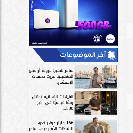
آخر الموضوعات
سامر شقير: مرونة أرامكو
التشغيلية عززت تدفقات
الاستثمار...
القيادات النسائية تحقق
رقمًا قياسيًّا في أكبر
500...
166 مليار دولار تعود
للشركات الأمريكية.. سامر