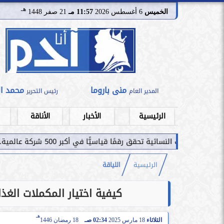
هـ
الخميس
6 أغسطس 2026
11:57 مـ
21 صفر 1448
منى باروما
محمد ا
المدير العام
رئيس التحرير
الرئيسية
الأخبار
الأناقة
قمًا قياسيًّا في أكبر 500 شركة عالمية.. قراءة استثمارية...
الرئيسية
اللياقة
كيفية اختيار المكملات الغذا
هـ
الثلاثاء
18 مارس 2025
02:34 صـ
18 رمضان 1446