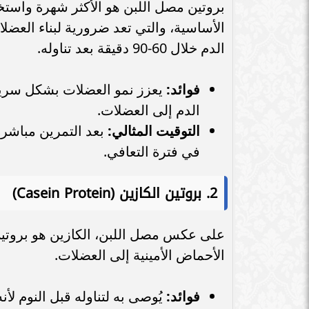
بروتين مصل اللبن هو الأكثر شهرة واستخدا
محمد صلاح يكشف مطربه المفضل
وأقرب أصدقائه داخل ليفربول
التفاصيل الكام
الأساسية، والتي تعد ضرورية لبناء العض
الدم خلال 60-90 دقيقة بعد تناوله.
فوائد:
يعزز نمو العضلات بشكل سريع
الدم إلى العضلات.
التوقيت المثالي:
بعد التمرين مباشر
في فترة التعافي.
2.
بروتين الكازين (Casein Protein)
الأحماض الأمينية إلى العضلات.
فوائد:
يُوصى به لتناوله قبل النوم لأ