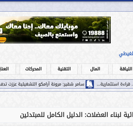
لغيطي
اللياقة
المال
التقنية
المحركات
العنا
سامر شقير: مرونة أرامكو التشغيلية عززت تدفقات الاستثمار نحو ال
ئية لبناء العضلات: الدليل الكامل للمبتدئين