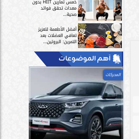
خمس تمارين HIIT بدون
معدات تحقق فوائد
صحية...
أفضل الأطعمة لتعزيز
تعافي العضلات بعد
التمرين: البروتين...
آهم الموضوعات
المحركات