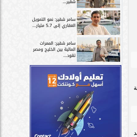
شقير...
سامر شقير: نمو التمويل
العقاري إلى 5.7 مليار...
سامر شقير: الممرات
المالية بين الخليج ومصر
تقود...
ة
د