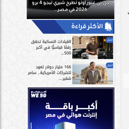
بعد
جي بي غبور أوتو تطرح شيري تيجو 4 برو
تمارين الاست
2026 في مصر...
الر
الأكثر قراءة
المال
القيادات النسائية تحقق
رقمًا قياسيًّا في أكبر
500...
المال
166 مليار دولار تعود
للشركات الأمريكية.. سامر
شقير...