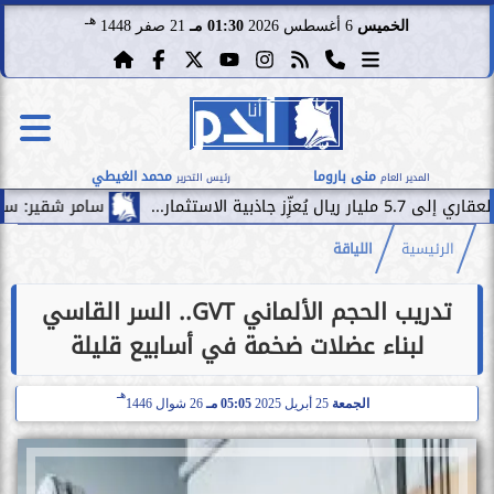
هـ
الخميس
6 أغسطس 2026
01:30 مـ
21 صفر 1448
منى باروما
محمد الغيطي
المدير العام
رئيس التحرير
سامر شقير: سقوط صفقة فيفا
الرئيسية
اللياقة
تدريب الحجم الألماني GVT.. السر القاسي
لبناء عضلات ضخمة في أسابيع قليلة
هـ
الجمعة
25 أبريل 2025
05:05 مـ
26 شوال 1446