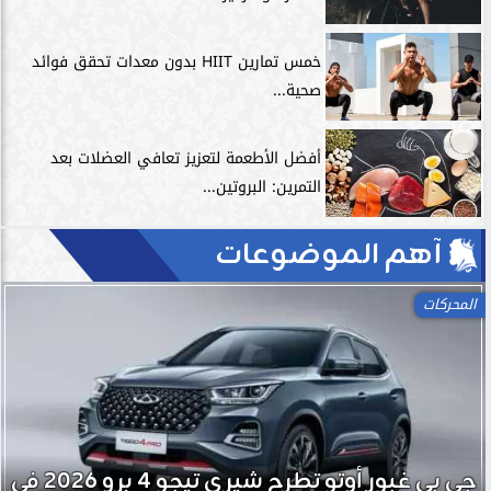
خمس تمارين HIIT بدون معدات تحقق فوائد
صحية...
أفضل الأطعمة لتعزيز تعافي العضلات بعد
التمرين: البروتين...
آهم الموضوعات
المحركات
جي بي غبور أوتو تطرح شيري تيجو 4 برو 2026 في