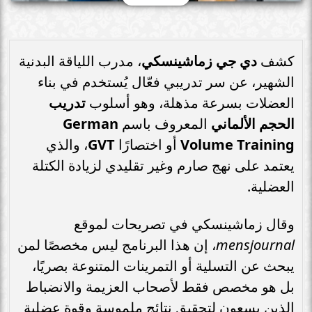
كشف
دي جي زماشينسكي
، مدرب اللياقة البدنية
الشهير، عن سر تدريبي فعّال يُستخدم في بناء
العضلات بسرعة مذهلة، وهو أسلوب
تدريب
الحجم الألماني
المعروف باسم
German
Volume Training
أو اختصارًا
GVT
، والذي
يعتمد على نهج صارم وغير تقليدي لزيادة الكتلة
العضلية.
وقال زماشينسكي في تصريحات لموقع
mensjournal
، إن هذا البرنامج ليس مخصصًا لمن
يبحث عن التسلية أو التمرينات المتنوعة بصريًا،
بل هو مخصص فقط لأصحاب العزيمة والانضباط
الذين يسعون لتحقيق نتائج ملموسة وقوة عضلية