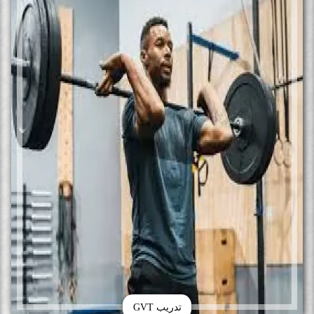
تدريب GVT