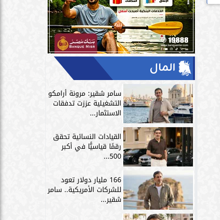
المال
سامر شقير: مرونة أرامكو
التشغيلية عززت تدفقات
الاستثمار...
القيادات النسائية تحقق
رقمًا قياسيًّا في أكبر
500...
166 مليار دولار تعود
للشركات الأمريكية.. سامر
شقير...