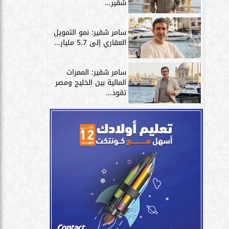
شقير...
سامر شقير: نمو التمويل
العقاري إلى 5.7 مليار...
سامر شقير: الممرات
المالية بين الخليج ومصر
تقود...