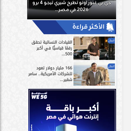
بعد
جي بي غبور أوتو تطرح شيري تيجو 4 برو
تمارين الاست
2026 في مصر...
الر
الأكثر قراءة
المال
القيادات النسائية تحقق
رقمًا قياسيًّا في أكبر
500...
المال
166 مليار دولار تعود
للشركات الأمريكية.. سامر
شقير...