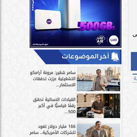
ى
آخر الموضوعات
سامر شقير: مرونة أرامكو
ة
التشغيلية عززت تدفقات
الاستثمار...
القيادات النسائية تحقق
رقمًا قياسيًّا في أكبر
500...
166 مليار دولار تعود
للشركات الأمريكية.. سامر