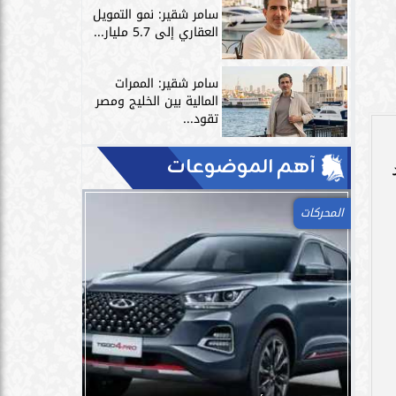
سامر شقير: نمو التمويل
العقاري إلى 5.7 مليار...
سامر شقير: الممرات
المالية بين الخليج ومصر
تقود...
آهم الموضوعات
المحركات