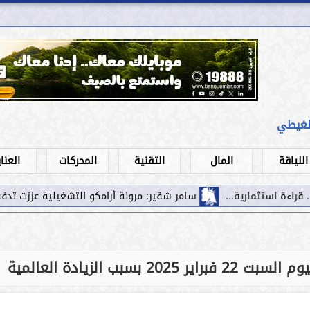
لغيطي
اللياقة
المال
التقنية
المحركات
العنا
سامر شقير: مرونة أرامكو التشغيلية عززت تدفقات الاستثمار نح
بب الزيادة العالمية