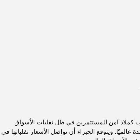
موديل سوزوكي سويفت 2025 في مصر..
مستقبل بن شرقي مع الأهلي مهدد 
لة والأسعار الرسمية
غيابه أمام إنتر ميامي.. ماذا...
ذهب كملاذ آمن للمستثمرين في ظل تقلبات الأسواق
ة عالميًا. ويتوقع الخبراء أن تواصل الأسعار تقلباتها في