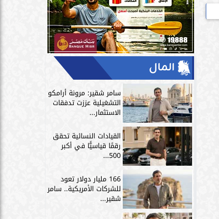
المال
سامر شقير: مرونة أرامكو
التشغيلية عززت تدفقات
الاستثمار...
القيادات النسائية تحقق
رقمًا قياسيًّا في أكبر
500...
166 مليار دولار تعود
للشركات الأمريكية.. سامر
شقير...