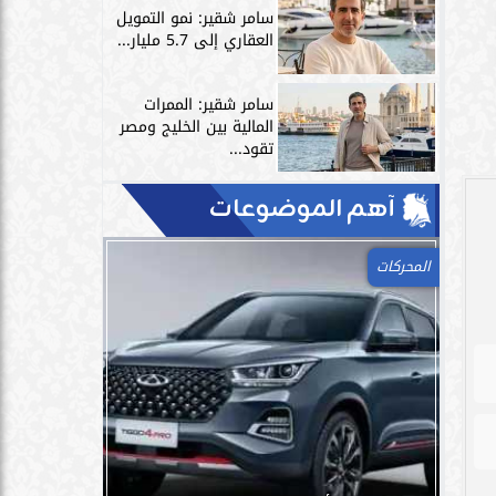
سامر شقير: نمو التمويل
العقاري إلى 5.7 مليار...
سامر شقير: الممرات
المالية بين الخليج ومصر
تقود...
آهم الموضوعات
المحركات