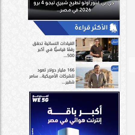
بعد
جي بي غبور أوتو تطرح شيري تيجو 4 برو
تمارين الاست
2026 في مصر...
الر
الأكثر قراءة
المال
القيادات النسائية تحقق
رقمًا قياسيًّا في أكبر
500...
المال
166 مليار دولار تعود
للشركات الأمريكية.. سامر
شقير...