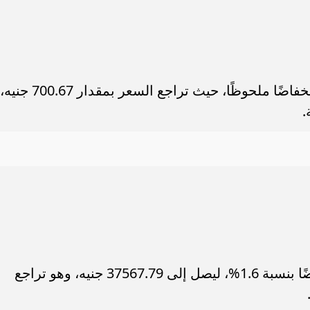
موديل سوزوكي سويفت 2025 في مصر..
مستقبل بن شرقي مع الأهلي مهدد 
لة والأسعار الرسمية
غيابه أمام إنتر ميامي.. ماذا...
سجل متوسط سعر طن حديد عز اليوم انخفاضًا ملحوظًا، حيث تراجع السعر بمقدار 700.67 جنيه،
سجل طن الحديد الاستثماري أيضًا انخفاضًا بنسبة 1.6%، ليصل إلى 37567.79 جنيه، وهو تراجع