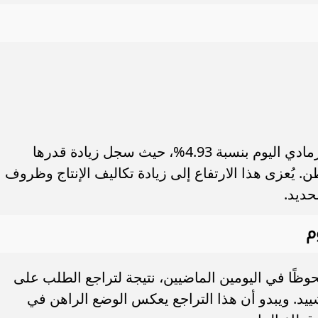
في المقابل، ارتفع سعر طن الأسمنت الرمادي اليوم بنسبة 4.93%، حيث سجل زيادة قدرها
ليصل إلى 3206.61 جنيه للطن. يُعزى هذا الارتفاع إلى زيادة تكاليف الإنتاج وظروف
حديد.
م
وظًا في اليومين الماضيين، نتيجة لتراجع الطلب على
شييد. ويبدو أن هذا التراجع يعكس الوضع الراهن في