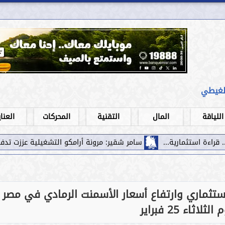
لغيطي
اللياقة
المال
التقنية
المحركات
العنا
سامر شقير: مرونة أرامكو التشغيلية عززت تدفقات الاستثمار نحو ال
استثماري وارتفاع أسعار الأسمنت الرمادي في مصر
لثلاثاء 25 فبراير