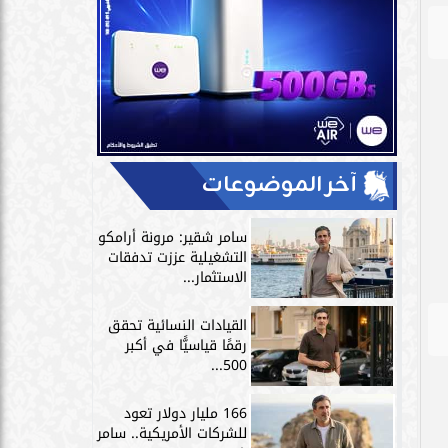
آخر الموضوعات
سامر شقير: مرونة أرامكو
التشغيلية عززت تدفقات
الاستثمار...
القيادات النسائية تحقق
رقمًا قياسيًّا في أكبر
500...
166 مليار دولار تعود
للشركات الأمريكية.. سامر