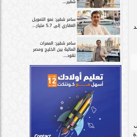
شقير...
سامر شقير: نمو التمويل
العقاري إلى 5.7 مليار...
د
سامر شقير: الممرات
المالية بين الخليج ومصر
تقود...
ل
ة