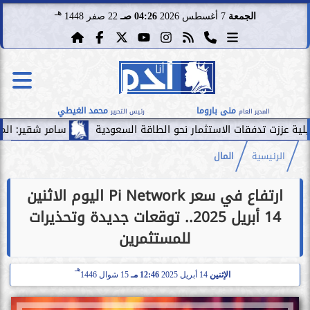
هـ
الجمعة
7 أغسطس 2026
04:26 صـ
22 صفر 1448
منى باروما
محمد الغيطي
المدير العام
رئيس التحرير
دفقات الاستثمار نحو الطاقة السعودية
سامر شقير: الممرات المالي
الرئيسية
المال
ارتفاع في سعر Pi Network اليوم الاثنين
14 أبريل 2025.. توقعات جديدة وتحذيرات
للمستثمرين
هـ
الإثنين
14 أبريل 2025
12:46 مـ
15 شوال 1446