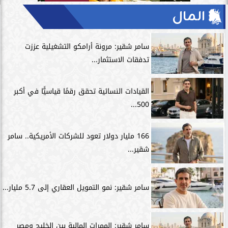
المال
سامر شقير: مرونة أرامكو التشغيلية عززت
تدفقات الاستثمار...
القيادات النسائية تحقق رقمًا قياسيًّا في أكبر
500...
166 مليار دولار تعود للشركات الأمريكية.. سامر
شقير...
سامر شقير: نمو التمويل العقاري إلى 5.7 مليار...
سامر شقير: الممرات المالية بين الخليج ومصر