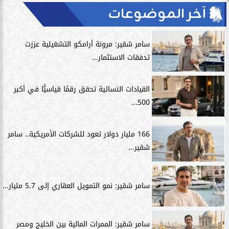
آخر الموضوعات
سامر شقير: مرونة أرامكو التشغيلية عززت
تدفقات الاستثمار...
القيادات النسائية تحقق رقمًا قياسيًّا في أكبر
500...
166 مليار دولار تعود للشركات الأمريكية.. سامر
شقير...
سامر شقير: نمو التمويل العقاري إلى 5.7 مليار...
سامر شقير: الممرات المالية بين الخليج ومصر