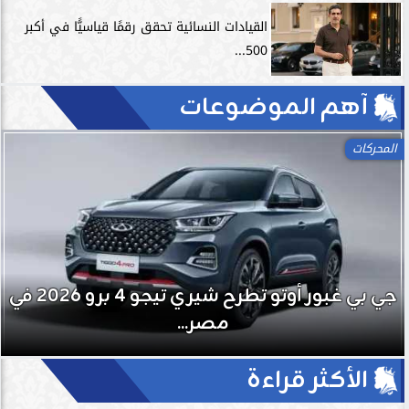
القيادات النسائية تحقق رقمًا قياسيًّا في أكبر
500...
آهم الموضوعات
اللياقة
جي بي غبور أوتو تطرح شيري تيجو 4 برو 2026 في
تمارين الاستر
مصر...
الري
الأكثر قراءة