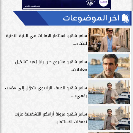
آخر الموضوعات
سامر شقير: استثمار الإمارات في البنية التحتية
للذكاء...
سامر شقير: مشروع صن رايز يُعيد تشكيل
معادلات...
سامر شقير: الطيف الراديوي يتحوَّل إلى «ذهب
رقمي»...
سامر شقير: مرونة أرامكو التشغيلية عززت
تدفقات الاستثمار...