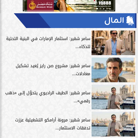
المال
سامر شقير: استثمار الإمارات في البنية التحتية
للذكاء...
سامر شقير: مشروع صن رايز يُعيد تشكيل
معادلات...
سامر شقير: الطيف الراديوي يتحوَّل إلى «ذهب
رقمي»...
سامر شقير: مرونة أرامكو التشغيلية عززت
تدفقات الاستثمار...