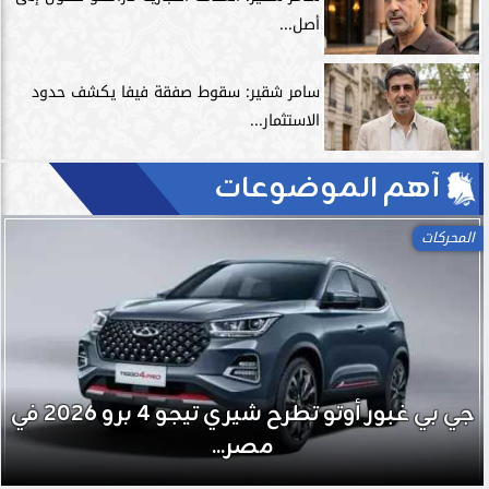
أصل...
سامر شقير: سقوط صفقة فيفا يكشف حدود
الاستثمار...
آهم الموضوعات
المحركات
جي بي غبور أوتو تطرح شيري تيجو 4 برو 2026 في
مصر...