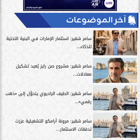
آخر الموضوعات
سامر شقير: استثمار الإمارات في البنية التحتية
للذكاء...
سامر شقير: مشروع صن رايز يُعيد تشكيل
معادلات...
سامر شقير: الطيف الراديوي يتحوَّل إلى «ذهب
رقمي»...
سامر شقير: مرونة أرامكو التشغيلية عززت
تدفقات الاستثمار...