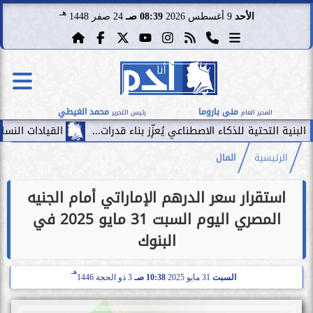
هـ
الأحد
9 أغسطس 2026
08:39 صـ
24 صفر 1448
منى باروما
محمد الغيطي
المدير العام
رئيس التحرير
للذكاء الاصطناعي يُعزِّز بناء قدرات...
القيادات النسائية تحقق رقمًا قياسيًّا في أكبر 500 
الرئيسية
المال
استقرار سعر الدرهم الإماراتي أمام الجنيه
المصري اليوم السبت 31 مايو 2025 في
البنوك
هـ
السبت
31 مايو 2025
10:38 صـ
3 ذو الحجة 1446