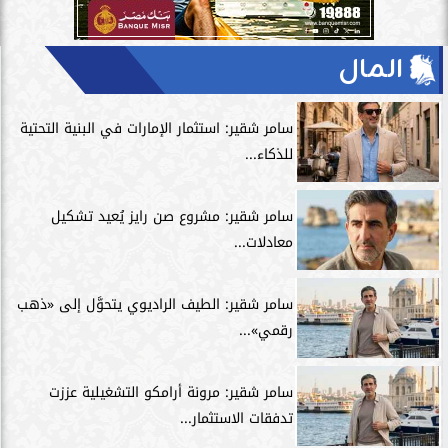
المال
سامر شقير: استثمار الإمارات في البنية التحتية
للذكاء...
سامر شقير: مشروع صن رايز يُعيد تشكيل
معادلات...
سامر شقير: الطيف الراديوي يتحوَّل إلى «ذهب
رقمي»...
سامر شقير: مرونة أرامكو التشغيلية عززت
تدفقات الاستثمار...