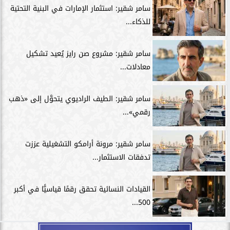
سامر شقير: استثمار الإمارات في البنية التحتية
للذكاء...
سامر شقير: مشروع صن رايز يُعيد تشكيل
معادلات...
سامر شقير: الطيف الراديوي يتحوَّل إلى «ذهب
رقمي»...
سامر شقير: مرونة أرامكو التشغيلية عززت
تدفقات الاستثمار...
القيادات النسائية تحقق رقمًا قياسيًّا في أكبر
500...