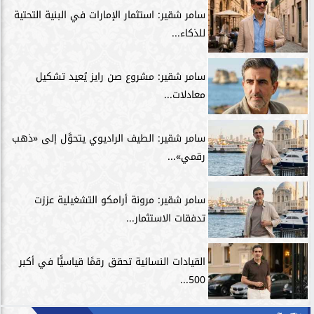
سامر شقير: استثمار الإمارات في البنية التحتية
للذكاء...
سامر شقير: مشروع صن رايز يُعيد تشكيل
معادلات...
سامر شقير: الطيف الراديوي يتحوَّل إلى «ذهب
رقمي»...
سامر شقير: مرونة أرامكو التشغيلية عززت
تدفقات الاستثمار...
القيادات النسائية تحقق رقمًا قياسيًّا في أكبر
500...