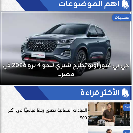
آهم الموضوعات
اللياقة
جي بي غبور أوتو تطرح شيري تيجو 4 برو 2026 في
تمارين الاسترخاء.. ا
ر...
الرياضي وت
الأكثر قراءة
المال
القيادات النسائية تحقق رقمًا قياسيًّا في أكبر
500...