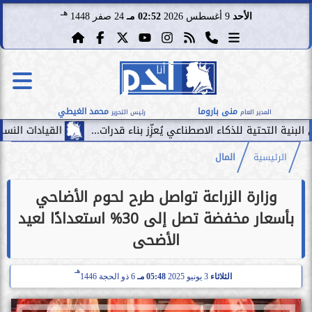
هـ
الأحد
9 أغسطس 2026
02:52 مـ
24 صفر 1448
منى باروما
محمد الغيطي
المدير العام
رئيس التحرير
كاء الاصطناعي يُعزِّز بناء قدرات...
القيادات النسائية تحقق رقمًا قياسيًّا في أكبر 500 شركة
الرئيسية
المال
وزارة الزراعة تواصل طرح لحوم الأضاحي
بأسعار مخفضة تصل إلى 30% استعدادًا لعيد
الأضحى
هـ
الثلاثاء
3 يونيو 2025
05:48 مـ
6 ذو الحجة 1446