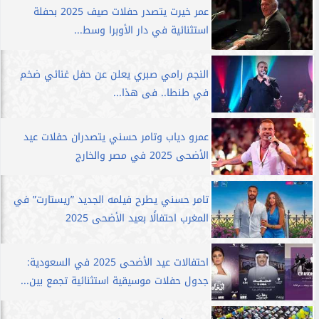
عمر خيرت يتصدر حفلات صيف 2025 بحفلة
استثنائية في دار الأوبرا وسط...
النجم رامي صبري يعلن عن حفل غنائي ضخم
في طنطا.. فى هذا...
عمرو دياب وتامر حسني يتصدران حفلات عيد
الأضحى 2025 في مصر والخارج
تامر حسني يطرح فيلمه الجديد ”ريستارت” في
المغرب احتفالًا بعيد الأضحى 2025
احتفالات عيد الأضحى 2025 في السعودية:
جدول حفلات موسيقية استثنائية تجمع بين...