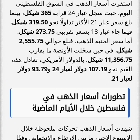
استقرت أسعار الذهب في السوق الفلسطيني
اليوم، حيث سجل عيار 24 قرابة
365 شيكل
، بينما
بلغ سعر عيار 21 الأكثر تداولًا نحو
319.50 شيكل
،
فيما جاء عيار 18 بسعر تقريبي
273.75 شيكل
.
أما سعر الجنيه الذهب، فبلغ حوالي
2,555.75
شيكل
، في حين سجّلت الأونصة ما يقارب
11,356.75 شيكل
. بالدولار الأمريكي، تعادل هذه
القيم نحو
107.19 دولار لعيار 24
و
93.79 دولار
لعيار 21
.
تطورات أسعار الذهب في
فلسطين خلال الأيام الماضية
شهدت أسعار الذهب تحركات ملحوظة خلال
الأسبوع الأخير، ما بين الارتفاع والانخفاض وفقًا