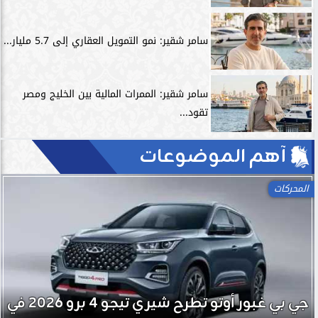
سامر شقير: نمو التمويل العقاري إلى 5.7 مليار...
سامر شقير: الممرات المالية بين الخليج ومصر
تقود...
آهم الموضوعات
المحركات
جي بي غبور أوتو تطرح شيري تيجو 4 برو 2026 في