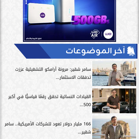
آخر الموضوعات
سامر شقير: مرونة أرامكو التشغيلية عززت
تدفقات الاستثمار...
القيادات النسائية تحقق رقمًا قياسيًّا في أكبر
500...
166 مليار دولار تعود للشركات الأمريكية.. سامر
شقير...