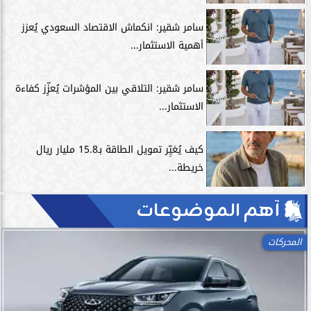
سامر شقير: انكماش الاقتصاد السعودي يُعزز
أهمية الاستثمار...
سامر شقير: التلاقي بين المؤشرات يُعزِّز كفاءة
الاستثمار...
كيف يُغيِّر تمويل الطاقة بـ15.8 مليار ريال
خريطة...
آهم الموضوعات
اللياقة