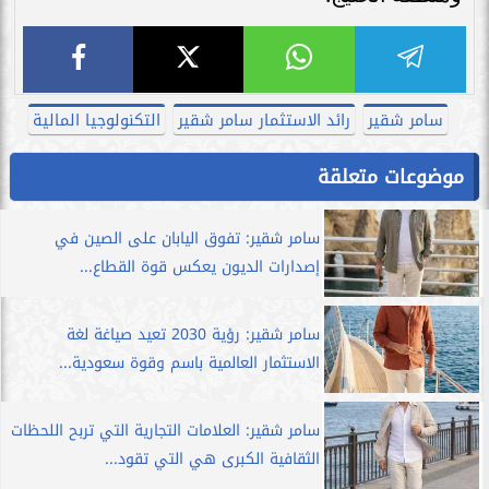
سامر شقير
رائد الاستثمار سامر شقير
التكنولوجيا المالية
موضوعات متعلقة
سامر شقير: تفوق اليابان على الصين في
إصدارات الديون يعكس قوة القطاع...
سامر شقير: رؤية 2030 تعيد صياغة لغة
الاستثمار العالمية باسم وقوة سعودية...
سامر شقير: العلامات التجارية التي تربح اللحظات
الثقافية الكبرى هي التي تقود...