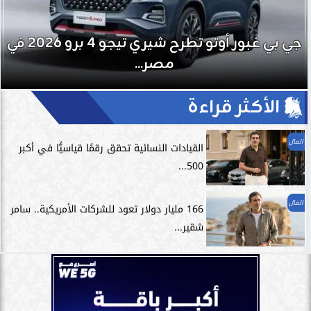
تمارين الاسترخاء.. السر الخفي لتعزيز الأداء
الرياضي وتسريع التعافي
الأكثر قراءة
المال
القيادات النسائية تحقق رقمًا قياسيًّا في أكبر
500...
المال
166 مليار دولار تعود للشركات الأمريكية.. سامر
شقير...