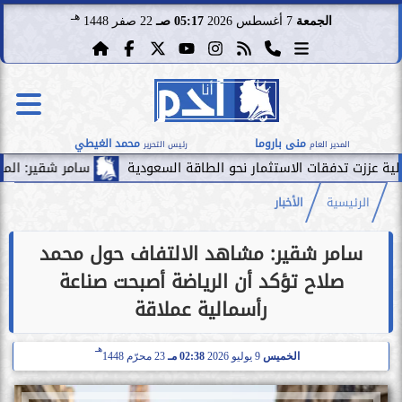
هـ
الجمعة
7 أغسطس 2026
05:17 صـ
22 صفر 1448
منى باروما
محمد الغيطي
المدير العام
رئيس التحرير
استثمار نحو الطاقة السعودية
سامر شقير: الممرات المالية بين ال
الرئيسية
الأخبار
سامر شقير: مشاهد الالتفاف حول محمد
صلاح تؤكد أن الرياضة أصبحت صناعة
رأسمالية عملاقة
هـ
الخميس
9 يوليو 2026
02:38 مـ
23 محرّم 1448