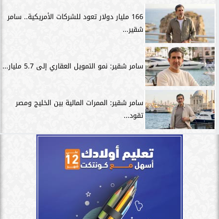
166 مليار دولار تعود للشركات الأمريكية.. سامر
شقير...
سامر شقير: نمو التمويل العقاري إلى 5.7 مليار...
سامر شقير: الممرات المالية بين الخليج ومصر
تقود...